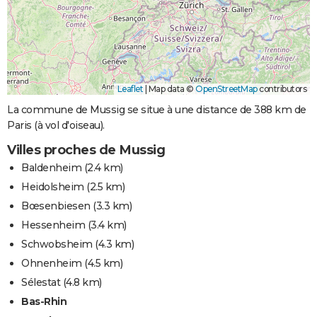
Leaflet
|
Map data ©
OpenStreetMap
contributors
La commune de Mussig se situe à une distance de 388 km de
Paris (à vol d'oiseau).
Villes proches de Mussig
Baldenheim
(2.4 km)
Heidolsheim
(2.5 km)
Bœsenbiesen
(3.3 km)
Hessenheim
(3.4 km)
Schwobsheim
(4.3 km)
Ohnenheim
(4.5 km)
Sélestat
(4.8 km)
Bas-Rhin