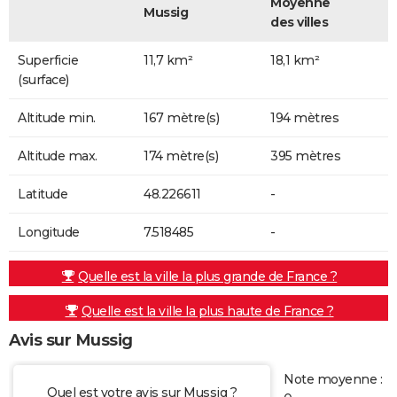
Moyenne
Mussig
des villes
Superficie
11,7 km²
18,1 km²
(surface)
Altitude min.
167 mètre(s)
194 mètres
Altitude max.
174 mètre(s)
395 mètres
Latitude
48.226611
-
Longitude
7.518485
-
Quelle est la ville la plus grande de France ?
Quelle est la ville la plus haute de France ?
Avis sur Mussig
Note moyenne :
Quel est votre avis sur Mussig ?