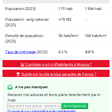
Population (2023)
1 111 hab.
1 994 hab.
Population : rang national
n°9 182
-
(2023)
Densité de population
95 hab/km²
168 hab/km²
(2023)
Taux de chômage
(2022)
6,3 %
8,8 %
Combien y a-t-il d'habitants à Mussig ?
Quelle est la ville la plus peuplée de France ?
A ne pas manquer
Recevez nos astuces et bons plans directement par e-
mail.
Je m'abonne
En savoir plus sur notre politique de confidentialité