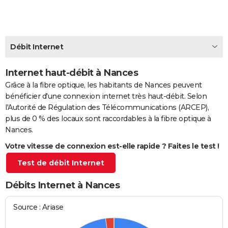
City break
Voyage de noces
Climat
Destinations
Voyage nature
Forum
+
PHOTO
GUIDES D'ACHAT
Débit Internet
BONS PLANS
Internet haut-débit à Nances
CARTE DE VOEUX
Grâce à la fibre optique, les habitants de Nances peuvent
Carte Bonne année
Carte Pâques
Carte de Noël
Carte Saint-Valentin
Carte d'anniversaire
DICTIONNAIRE
bénéficier d'une connexion internet très haut-débit. Selon
l'Autorité de Régulation des Télécommunications (ARCEP),
Biographies
Expressions
Dictionnaire
Citations
Proverbes
PROGRAMME TV
plus de 0 % des locaux sont raccordables à la fibre optique à
Nances.
COPAINS D'AVANT
Votre vitesse de connexion est-elle rapide ? Faites le test !
Se connecter
Collèges
Universités
Service militaire
S'inscrire
Lycées
Primaires
Entreprises
Avis de recherche
AVIS DE DÉCÈS
Test de débit Internet
FORUM
Débits Internet à Nances
Lifestyle
Sport
Television
Cinema
Bricolage
Culture
Auto
Voyage
Source : Ariase