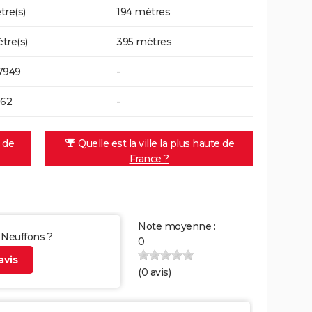
tre(s)
194 mètres
tre(s)
395 mètres
7949
-
562
-
e de
Quelle est la ville la plus haute de
France ?
Note moyenne :
r Neuffons ?
0
vis
(
0
avis)