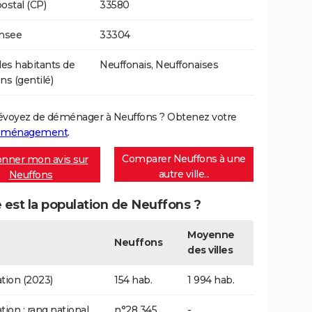
ostal (CP)
33580
Insee
33304
s habitants de
Neuffonais, Neuffonaises
ns (gentilé)
évoyez de déménager à Neuffons ? Obtenez votre
déménagement
.
Comparer Neuffons à une
nner mon avis sur
autre ville...
Neuffons
 est la population de Neuffons ?
Moyenne
Neuffons
des villes
tion (2023)
154 hab.
1 994 hab.
tion : rang national
n°28 345
-