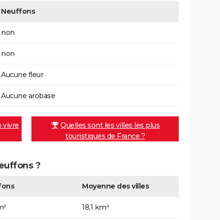
Neuffons
non
non
Aucune fleur
Aucune arobase
n vivre
Quelles sont les villes les plus
touristiques de France ?
Neuffons ?
fons
Moyenne des villes
m²
18,1 km²