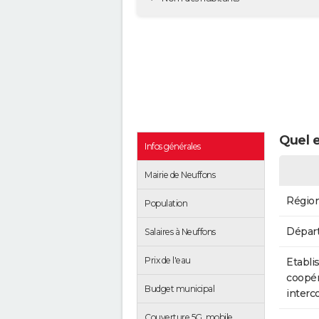
Quel e
Infos générales
Mairie de Neuffons
Régio
Population
Dépar
Salaires à Neuffons
Prix de l'eau
Etabli
coopér
Budget municipal
inter
Couverture 5G, mobile