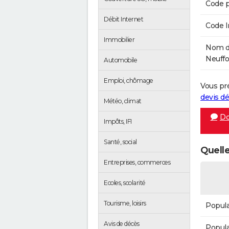
Code p
Débit Internet
Code 
Immobilier
Nom de
Neuffo
Automobile
Emploi, chômage
Vous pr
devis 
Météo, climat
Do
Impôts, IFI
Santé, social
Quelle
Entreprises, commerces
Ecoles, scolarité
Tourisme, loisirs
Popula
Avis de décès
Popula