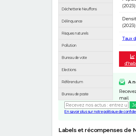
(2023)
Déchetterie Neuffons
Densit
Délinquance
(2023)
Risques naturels
Taux 
Pollution
Bureau de vote
d'hab
Elections
A n
Référendum
Recevez
Bureau de poste
mail.
J
En savoir plus sur notre politique de confiden
Labels et récompenses de 