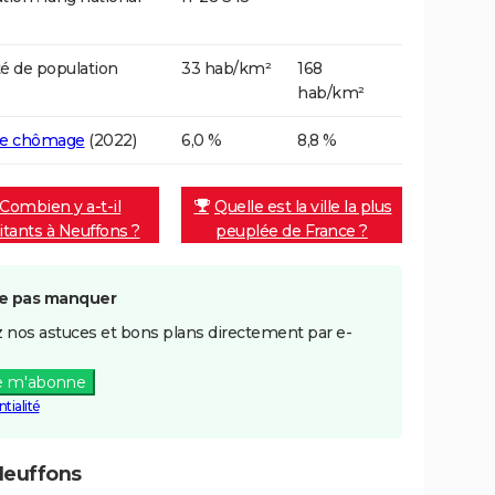
é de population
33 hab/km²
168
hab/km²
de chômage
(2022)
6,0 %
8,8 %
Combien y a-t-il
Quelle est la ville la plus
itants à Neuffons ?
peuplée de France ?
e pas manquer
 nos astuces et bons plans directement par e-
e m'abonne
tialité
Neuffons