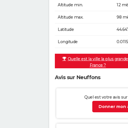
Altitude min.
12 mè
Altitude max.
98 mè
Latitude
44.64
Longitude
0.011
Quelle est la ville la plus grand
France ?
Avis sur Neuffons
Quel est votre avis su
Donner mon a