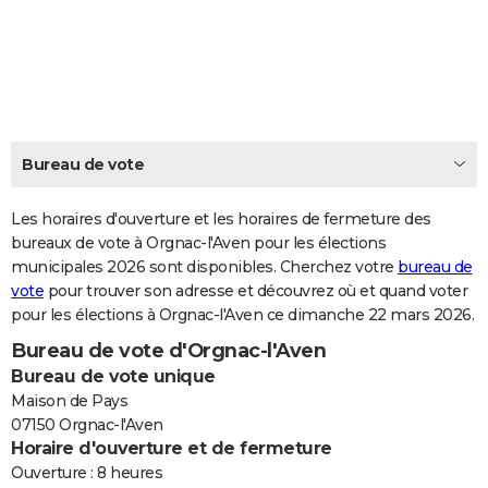
City break
Voyage de noces
Climat
Destinations
Voyage nature
Forum
+
PHOTO
GUIDES D'ACHAT
BONS PLANS
CARTE DE VOEUX
Bureau de vote
Carte Bonne année
Carte Pâques
Carte de Noël
Carte Saint-Valentin
Carte d'anniversaire
DICTIONNAIRE
Les horaires d'ouverture et les horaires de fermeture des
Biographies
Expressions
bureaux de vote à Orgnac-l'Aven pour les élections
Dictionnaire
Citations
Proverbes
PROGRAMME TV
municipales 2026 sont disponibles. Cherchez votre
bureau de
vote
pour trouver son adresse et découvrez où et quand voter
COPAINS D'AVANT
pour les élections à Orgnac-l'Aven ce dimanche 22 mars 2026.
Se connecter
Collèges
Universités
Service militaire
S'inscrire
Lycées
Primaires
Entreprises
Avis de recherche
AVIS DE DÉCÈS
Bureau de vote d'Orgnac-l'Aven
Bureau de vote unique
FORUM
Maison de Pays
Lifestyle
Sport
Television
Cinema
Bricolage
Culture
Auto
Voyage
07150 Orgnac-l'Aven
Horaire d'ouverture et de fermeture
Ouverture : 8 heures