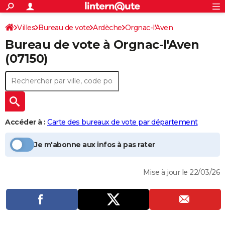
ACTUALITÉS
Connexion
S'inscrire
Villes
Bureau de vote
Ardèche
Orgnac-l'Aven
Rechercher
Société
Education
Villes
Politique
Faits Divers
Monde
+
SPORT
Bureau de vote à
Orgnac-l'Aven
Bureau de vote
Football
Cyclisme
Forum
Coupe du monde 2026
Tennis
Rugby
CULTURE
(07150)
TNT
Cinéma
Musique
Programme TV
Streaming
Sorties cinéma
+
FINANCE
Impôts
Immobilier
Banque
Crédit
Retraite
Epargne
Risques naturels par ville
Assurance
AUTO
Réserver un essai
Berlines
Forum auto
Essais
Citadines
SUV
+
HIGH-TECH
Accéder à :
Carte des bureaux de vote par département
Meilleur smartphone
Ordinateurs
Guide high-tech
Mobiles
Internet
Jeux vidéo
+
BRICOLAGE
Je m'abonne aux infos à pas rater
Aménagement intérieur
Cuisine
Jardinage
+
Forum
Extérieur
Salle de bains
Rangement
WEEK-END
Mise à jour le 22/03/26
Escapades
Expositions
Week-end nature
Guides de France
Patrimoine
Musées
+
LIFESTYLE
Bien-être
Mode
+
Art de vivre
Loisirs
Modes de vie
SANTE
Guide de la santé
Médicaments
+
Alimentation
Maladies
Sommeil
VOYAGE