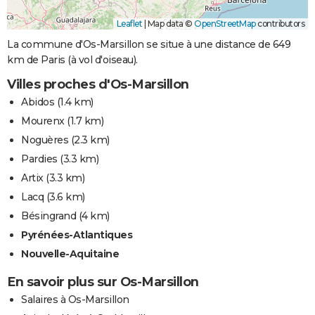
Leaflet
|
Map data ©
OpenStreetMap
contributors
La commune d'Os-Marsillon se situe à une distance de 649
km de Paris (à vol d'oiseau).
Villes proches d'Os-Marsillon
Abidos
(1.4 km)
Mourenx
(1.7 km)
Noguères
(2.3 km)
Pardies
(3.3 km)
Artix
(3.3 km)
Lacq
(3.6 km)
Bésingrand
(4 km)
Pyrénées-Atlantiques
Nouvelle-Aquitaine
En savoir plus sur Os-Marsillon
Salaires à Os-Marsillon