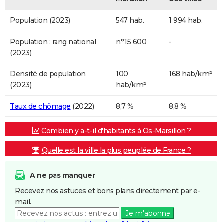
Population (2023)
547 hab.
1 994 hab.
Population : rang national
n°15 600
-
(2023)
Densité de population
100
168 hab/km²
(2023)
hab/km²
Taux de chômage
(2022)
8,7 %
8,8 %
Combien y a-t-il d'habitants à Os-Marsillon ?
Quelle est la ville la plus peuplée de France ?
A ne pas manquer
Recevez nos astuces et bons plans directement par e-
mail.
Je m'abonne