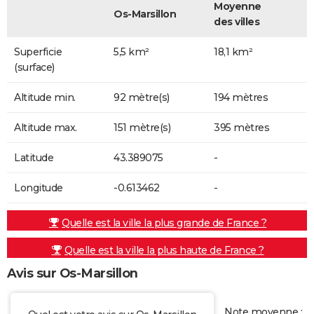
Moyenne
Os-Marsillon
des villes
Superficie
5,5 km²
18,1 km²
(surface)
Altitude min.
92 mètre(s)
194 mètres
Altitude max.
151 mètre(s)
395 mètres
Latitude
43.389075
-
Longitude
-0.613462
-
Quelle est la ville la plus grande de France ?
Quelle est la ville la plus haute de France ?
Avis sur Os-Marsillon
Note moyenne :