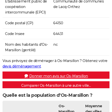
Etablissement public de
Communauté de communes
coopération
de Lacq-Orthez
intercommunale (EPCI)
Code postal (CP)
64150
Code Insee
64431
Nom des habitants d'Os-
nc
Marsillon (gentilé)
Vous prévoyez de déménager à Os-Marsillon ? Obtenez votre
devis déménagement
.
Donner mon avis sur Os-Marsillon
Comparer Os-Marsillon à une autre ville...
Quelle est la population d'Os-Marsillon ?
Os-
Moyenne
Marsillon
des villes