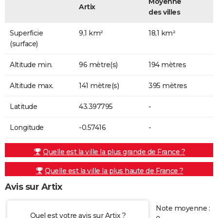
Moyenne
Artix
des villes
Superficie
9,1 km²
18,1 km²
(surface)
Altitude min.
96 mètre(s)
194 mètres
Altitude max.
141 mètre(s)
395 mètres
Latitude
43.397795
-
Longitude
-0.57416
-
Quelle est la ville la plus grande de France ?
Quelle est la ville la plus haute de France ?
Avis sur Artix
Note moyenne :
Quel est votre avis sur Artix ?