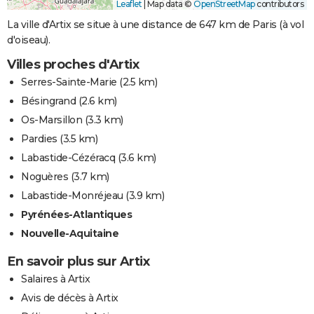
Leaflet
|
Map data ©
OpenStreetMap
contributors
La ville d'Artix se situe à une distance de 647 km de Paris (à vol
d'oiseau).
Villes proches d'Artix
Serres-Sainte-Marie
(2.5 km)
Bésingrand
(2.6 km)
Os-Marsillon
(3.3 km)
Pardies
(3.5 km)
Labastide-Cézéracq
(3.6 km)
Noguères
(3.7 km)
Labastide-Monréjeau
(3.9 km)
Pyrénées-Atlantiques
Nouvelle-Aquitaine
En savoir plus sur Artix
Salaires à Artix
Avis de décès à Artix