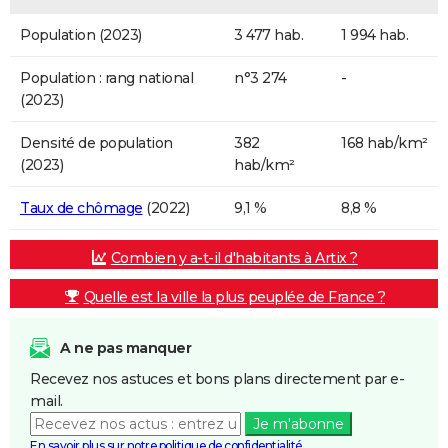
Population (2023)
3 477 hab.
1 994 hab.
Population : rang national
n°3 274
-
(2023)
Densité de population
382
168 hab/km²
(2023)
hab/km²
Taux de chômage
(2022)
9,1 %
8,8 %
Combien y a-t-il d'habitants à Artix ?
Quelle est la ville la plus peuplée de France ?
A ne pas manquer
Recevez nos astuces et bons plans directement par e-
mail.
Je m'abonne
En savoir plus sur notre politique de confidentialité