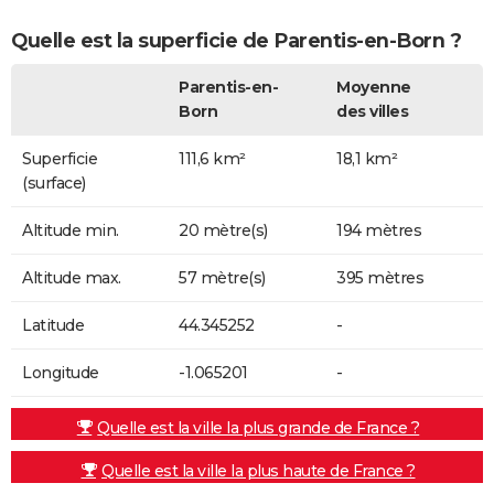
Quelle est la superficie de Parentis-en-Born ?
Parentis-en-
Moyenne
Born
des villes
Superficie
111,6 km²
18,1 km²
(surface)
Altitude min.
20 mètre(s)
194 mètres
Altitude max.
57 mètre(s)
395 mètres
Latitude
44.345252
-
Longitude
-1.065201
-
Quelle est la ville la plus grande de France ?
Quelle est la ville la plus haute de France ?