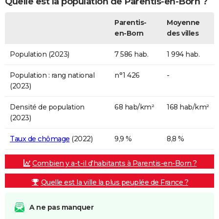
Quelle est la population de Parentis-en-Born ?
Parentis-
Moyenne
en-Born
des villes
Population (2023)
7 586 hab.
1 994 hab.
Population : rang national
n°1 426
-
(2023)
Densité de population
68 hab/km²
168 hab/km²
(2023)
Taux de chômage
(2022)
9,9 %
8,8 %
Combien y a-t-il d'habitants à Parentis-en-Born ?
Quelle est la ville la plus peuplée de France ?
A ne pas manquer