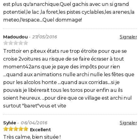
est plus qu'anarchique.Quel gachis avec un si grand
potentiel,le lac ,la foret,les pistes cyclables,les arenes,la
meteo,l'espace....Quel dommage!
Madoudou
- 27/05/2016
Signaler
Trottoir en piteux états rue trop étroite pour que se
croise 2voitures au risque de se faire écraser à tout
moment42ans que je paye des impôts pour rien
....quand aux animations nulle archi nulle les fêtes que
pour les alcolos honte ....quand aux corridas....si je
pouvais je libérerait tous les toros pour enfin au ils
soient heureux. ...pour dire que ce village est archi nul
surtout "baret"vous et vite
Sylvie
- 06/04/2016
Signaler
Excellent
Très calme, bien située !