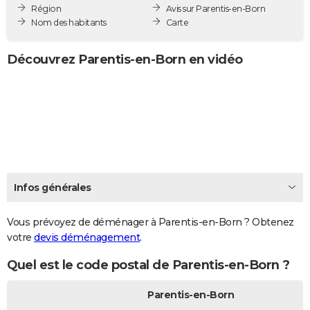
Région
Avis sur Parentis-en-Born
City break
Voyage de noces
Climat
Destinations
Voyage nature
Forum
+
PHOTO
Nom des habitants
Carte
GUIDES D'ACHAT
Découvrez Parentis-en-Born en vidéo
BONS PLANS
CARTE DE VOEUX
Carte Bonne année
Carte Pâques
Carte de Noël
Carte Saint-Valentin
Carte d'anniversaire
DICTIONNAIRE
Biographies
Expressions
Dictionnaire
Citations
Proverbes
PROGRAMME TV
COPAINS D'AVANT
Infos générales
Se connecter
Collèges
Universités
Service militaire
S'inscrire
Lycées
Primaires
Entreprises
Avis de recherche
AVIS DE DÉCÈS
Vous prévoyez de déménager à Parentis-en-Born ? Obtenez
votre
devis déménagement
.
FORUM
Quel est le code postal de Parentis-en-Born ?
Lifestyle
Sport
Television
Cinema
Bricolage
Culture
Auto
Voyage
Parentis-en-Born