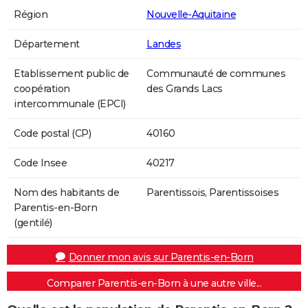
Région
Nouvelle-Aquitaine
Département
Landes
Etablissement public de
Communauté de communes
coopération
des Grands Lacs
intercommunale (EPCI)
Code postal (CP)
40160
Code Insee
40217
Nom des habitants de
Parentissois, Parentissoises
Parentis-en-Born
(gentilé)
Donner mon avis sur Parentis-en-Born
Comparer Parentis-en-Born à une autre ville...