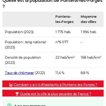
Quelle est la population de Pontenx-les-Forges
?
Pontenx-
Moyenne
les-Forges
des villes
Population (2023)
1 775 hab.
1 994 hab.
Population : rang national
n°6 077
-
(2023)
Densité de population
22 hab/km²
168 hab/km²
(2023)
Taux de chômage
(2022)
11,4 %
8,8 %
Combien y a-t-il d'habitants à Pontenx-les-Forges ?
Quelle est la ville la plus peuplée de France ?
A ne pas manquer