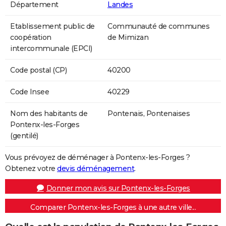
Département
Landes
Etablissement public de
Communauté de communes
coopération
de Mimizan
intercommunale (EPCI)
Code postal (CP)
40200
Code Insee
40229
Nom des habitants de
Pontenais, Pontenaises
Pontenx-les-Forges
(gentilé)
Vous prévoyez de déménager à Pontenx-les-Forges ?
Obtenez votre
devis déménagement
.
Donner mon avis sur Pontenx-les-Forges
Comparer Pontenx-les-Forges à une autre ville...