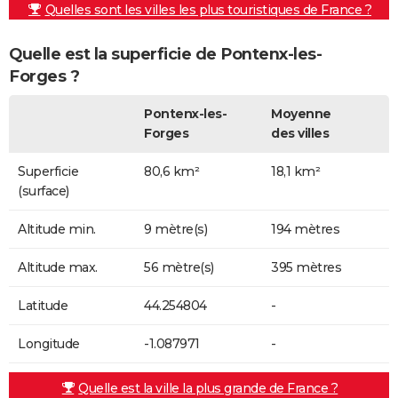
Quelles sont les villes les plus touristiques de France ?
Quelle est la superficie de Pontenx-les-
Forges ?
Pontenx-les-
Moyenne
Forges
des villes
Superficie
80,6 km²
18,1 km²
(surface)
Altitude min.
9 mètre(s)
194 mètres
Altitude max.
56 mètre(s)
395 mètres
Latitude
44.254804
-
Longitude
-1.087971
-
Quelle est la ville la plus grande de France ?