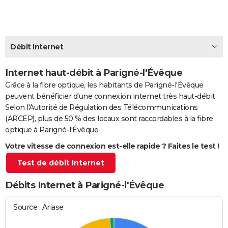
City break
Voyage de noces
Climat
Destinations
Voyage nature
Forum
+
PHOTO
GUIDES D'ACHAT
Débit Internet
BONS PLANS
Internet haut-débit à Parigné-l'Évêque
CARTE DE VOEUX
Grâce à la fibre optique, les habitants de Parigné-l'Évêque
Carte Bonne année
Carte Pâques
Carte de Noël
Carte Saint-Valentin
Carte d'anniversaire
DICTIONNAIRE
peuvent bénéficier d'une connexion internet très haut-débit.
Selon l'Autorité de Régulation des Télécommunications
Biographies
Expressions
Dictionnaire
Citations
Proverbes
PROGRAMME TV
(ARCEP), plus de 50 % des locaux sont raccordables à la fibre
optique à Parigné-l'Évêque.
COPAINS D'AVANT
Votre vitesse de connexion est-elle rapide ? Faites le test !
Se connecter
Collèges
Universités
Service militaire
S'inscrire
Lycées
Primaires
Entreprises
Avis de recherche
AVIS DE DÉCÈS
Test de débit Internet
FORUM
Débits Internet à Parigné-l'Évêque
Lifestyle
Sport
Television
Cinema
Bricolage
Culture
Auto
Voyage
Source : Ariase