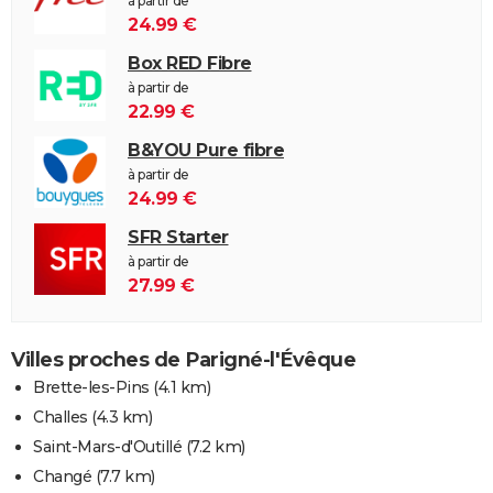
à partir de
24.99 €
Box RED Fibre
à partir de
22.99 €
B&YOU Pure fibre
à partir de
24.99 €
SFR Starter
à partir de
27.99 €
Villes proches de Parigné-l'Évêque
Brette-les-Pins
(4.1 km)
Challes
(4.3 km)
Saint-Mars-d'Outillé
(7.2 km)
Changé
(7.7 km)