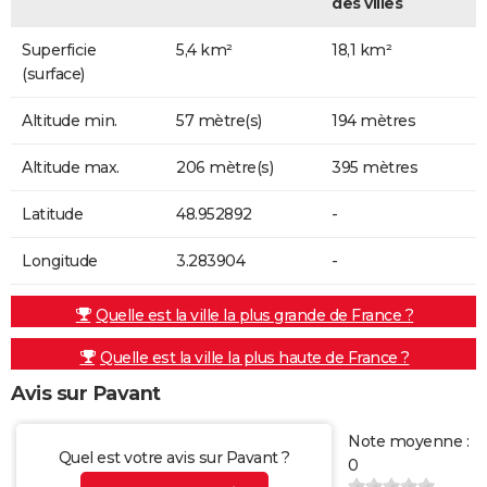
des villes
Superficie
5,4 km²
18,1 km²
(surface)
Altitude min.
57 mètre(s)
194 mètres
Altitude max.
206 mètre(s)
395 mètres
Latitude
48.952892
-
Longitude
3.283904
-
Quelle est la ville la plus grande de France ?
Quelle est la ville la plus haute de France ?
Avis sur Pavant
Note moyenne :
Quel est votre avis sur Pavant ?
0