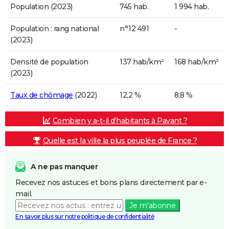
Population (2023)
745 hab.
1 994 hab.
Population : rang national
n°12 491
-
(2023)
Densité de population
137 hab/km²
168 hab/km²
(2023)
Taux de chômage
(2022)
12,2 %
8,8 %
Combien y a-t-il d'habitants à Pavant ?
Quelle est la ville la plus peuplée de France ?
A ne pas manquer
Recevez nos astuces et bons plans directement par e-
mail.
Je m'abonne
En savoir plus sur notre politique de confidentialité