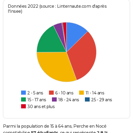
Données 2022 (source : Linternaute.com d'après
l'Insee)
2 - 5 ans
6 - 10 ans
11 - 14 ans
15 - 17 ans
18 - 24 ans
25 - 29 ans
30 ans et plus
Parmi la population de 15 à 64 ans, Perche en Nocé
comptabilise
57 étudiants
, ce qui représente
2,8 %