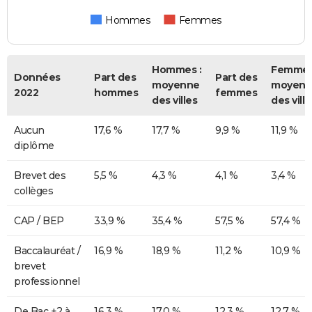
Hommes
Femmes
Hommes :
Femmes
Données
Part des
Part des
moyenne
moyenn
2022
hommes
femmes
des villes
des ville
Aucun
17,6 %
17,7 %
9,9 %
11,9 %
diplôme
Brevet des
5,5 %
4,3 %
4,1 %
3,4 %
collèges
CAP / BEP
33,9 %
35,4 %
57,5 %
57,4 %
Baccalauréat /
16,9 %
18,9 %
11,2 %
10,9 %
brevet
professionnel
De Bac +2 à
16,3 %
17,0 %
12,3 %
12,7 %