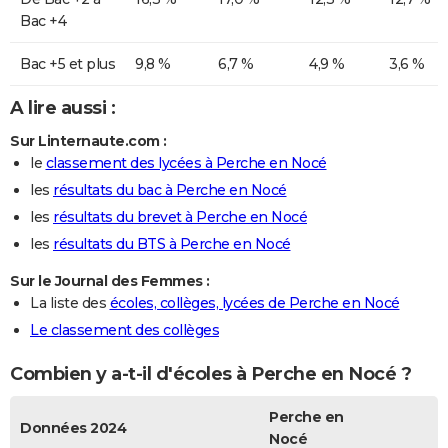
Bac +4
Bac +5 et plus
9,8 %
6,7 %
4,9 %
3,6 %
A lire aussi :
Sur Linternaute.com :
le
classement des lycées à Perche en Nocé
les
résultats du bac à Perche en Nocé
les
résultats du brevet à Perche en Nocé
les
résultats du BTS à Perche en Nocé
Sur le Journal des Femmes :
La liste des
écoles, collèges, lycées de Perche en Nocé
Le classement des collèges
Combien y a-t-il d'écoles à Perche en Nocé ?
Perche en
Données 2024
Nocé