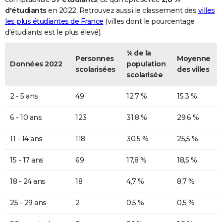
d'étudiants
en 2022. Retrouvez aussi le classement des
villes
les plus étudiantes de France
(villes dont le pourcentage
d'étudiants est le plus élevé).
% de la
Personnes
Moyenne
Données 2022
population
scolarisées
des villes
scolarisée
2 - 5 ans
49
12,7 %
15,3 %
6 - 10 ans
123
31,8 %
29,6 %
11 - 14 ans
118
30,5 %
25,5 %
15 - 17 ans
69
17,8 %
18,5 %
18 - 24 ans
18
4,7 %
8,7 %
25 - 29 ans
2
0,5 %
0,5 %