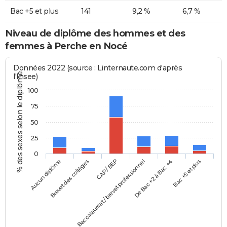
Bac +5 et plus
141
9,2 %
6,7 %
Niveau de diplôme des hommes et des
femmes à Perche en Nocé
Données 2022 (source : Linternaute.com d'après
% des sexes selon le diplôme
l'Insee)
100
75
50
25
0
Aucun diplôme
Baccalauréat / brevet professionnel
CAP / BEP
Bac +5 et plus
Brevet des collèges
De Bac +2 à Bac +4