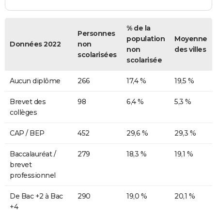
% de la
Personnes
population
Moyenne
Données 2022
non
non
des villes
scolarisées
scolarisée
Aucun diplôme
266
17,4 %
19,5 %
Brevet des
98
6,4 %
5,3 %
collèges
CAP / BEP
452
29,6 %
29,3 %
Baccalauréat /
279
18,3 %
19,1 %
brevet
professionnel
De Bac +2 à Bac
290
19,0 %
20,1 %
+4