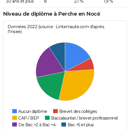
30 ans et plus
8
2,1 %
1,9 %
Niveau de diplôme à Perche en Nocé
Données 2022 (source : Linternaute.com d'après
l'Insee)
Aucun diplôme
Brevet des collèges
CAP / BEP
Baccalauréat / brevet professionnel
De Bac +2 à Bac +4
Bac +5 et plus