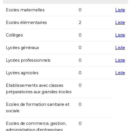
Ecoles maternelles
0
Liste
Ecoles élémentaires
2
Liste
Collèges
0
Liste
Lycées généraux
0
Liste
Lycées professionnels
0
Liste
Lycées agricoles
0
Liste
Etablissements avec classes
0
préparatoires aux grandes écoles
Ecoles de formation sanitaire et
0
sociale
Ecoles de commerce, gestion,
0
administration d'entreprises,