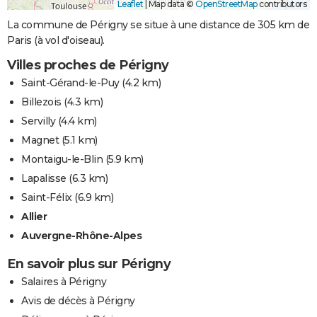
Leaflet
|
Map data ©
OpenStreetMap
contributors
La commune de Périgny se situe à une distance de 305 km de
Paris (à vol d'oiseau).
Villes proches de Périgny
Saint-Gérand-le-Puy
(4.2 km)
Billezois
(4.3 km)
Servilly
(4.4 km)
Magnet
(5.1 km)
Montaigu-le-Blin
(5.9 km)
Lapalisse
(6.3 km)
Saint-Félix
(6.9 km)
Allier
Auvergne-Rhône-Alpes
En savoir plus sur Périgny
Salaires à Périgny
Avis de décès à Périgny