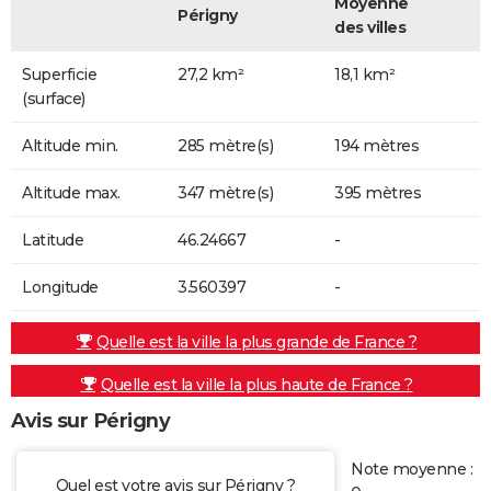
Moyenne
Périgny
des villes
Superficie
27,2 km²
18,1 km²
(surface)
Altitude min.
285 mètre(s)
194 mètres
Altitude max.
347 mètre(s)
395 mètres
Latitude
46.24667
-
Longitude
3.560397
-
Quelle est la ville la plus grande de France ?
Quelle est la ville la plus haute de France ?
Avis sur Périgny
Note moyenne :
Quel est votre avis sur Périgny ?