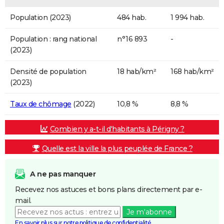
Population (2023)
484 hab.
1 994 hab.
Population : rang national
n°16 893
-
(2023)
Densité de population
18 hab/km²
168 hab/km²
(2023)
Taux de chômage
(2022)
10,8 %
8,8 %
Combien y a-t-il d'habitants à Périgny ?
Quelle est la ville la plus peuplée de France ?
A ne pas manquer
Recevez nos astuces et bons plans directement par e-
mail.
Je m'abonne
En savoir plus sur notre politique de confidentialité