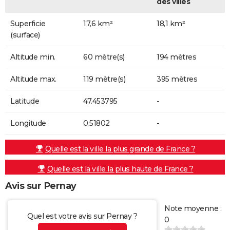
des villes
Superficie
17,6 km²
18,1 km²
(surface)
Altitude min.
60 mètre(s)
194 mètres
Altitude max.
119 mètre(s)
395 mètres
Latitude
47.453795
-
Longitude
0.51802
-
Quelle est la ville la plus grande de France ?
Quelle est la ville la plus haute de France ?
Avis sur Pernay
Note moyenne :
Quel est votre avis sur Pernay ?
0