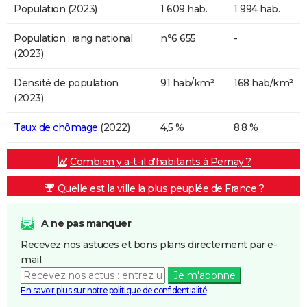
Population (2023)
1 609 hab.
1 994 hab.
Population : rang national
n°6 655
-
(2023)
Densité de population
91 hab/km²
168 hab/km²
(2023)
Taux de chômage
(2022)
4,5 %
8,8 %
Combien y a-t-il d'habitants à Pernay ?
Quelle est la ville la plus peuplée de France ?
A ne pas manquer
Recevez nos astuces et bons plans directement par e-
mail.
Je m'abonne
En savoir plus sur notre politique de confidentialité