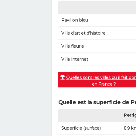
Pavillon bleu
Ville d'art et d'histoire
Ville fleurie
Ville internet
Quelles sont les villes où il fait bo
en France ?
Quelle est la superficie de P
Perri
Superficie (surface)
8,9 k