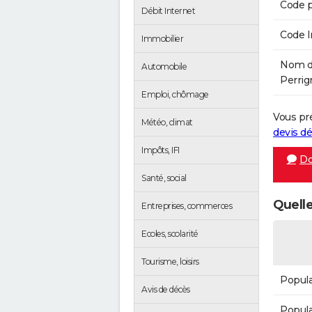
Code p
Débit Internet
Code 
Immobilier
Nom de
Automobile
Perrign
Emploi, chômage
Vous pr
Météo, climat
devis 
Impôts, IFI
Do
Santé, social
Quelle
Entreprises, commerces
Ecoles, scolarité
Tourisme, loisirs
Popula
Avis de décès
Popula