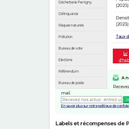
Déchetterie Perrigny
(2023)
Délinquance
Densit
(2023)
Risques naturels
Taux 
Pollution
Bureau de vote
d'hab
Elections
Référendum
A n
Bureau de poste
Recevez
mail.
J
En savoir plus sur notre politique de confiden
Labels et récompenses de P