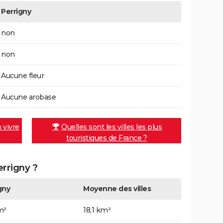
Perrigny
non
non
Aucune fleur
Aucune arobase
n vivre
Quelles sont les villes les plus
touristiques de France ?
errigny ?
gny
Moyenne des villes
m²
18,1 km²