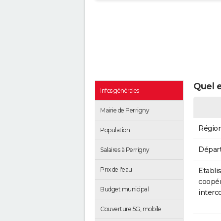
Quel e
Infos générales
Mairie de Perrigny
Régio
Population
Dépar
Salaires à Perrigny
Prix de l'eau
Etabli
coopér
Budget municipal
inter
Couverture 5G, mobile