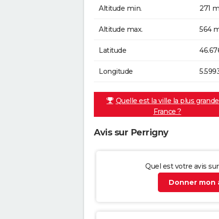
Altitude min.
271 m
Altitude max.
564 m
Latitude
46.67
Longitude
5.599
Quelle est la ville la plus grand
France ?
Avis sur Perrigny
Quel est votre avis su
Donner mon a