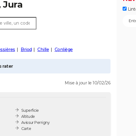
 Jura
Lint
ssières
Briod
Chille
Conliège
 rater
Mise à jour le 10/02/26
Superficie
Altitude
Avis sur Perrigny
Carte