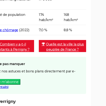
é de population
174
168
hab/km²
hab/km²
de chômage
(2022)
7,0 %
8,8 %
Combien y a-t-il
Quelle est la ville la plus
itants à Perrigny ?
peuplée de France ?
e pas manquer
 nos astuces et bons plans directement par e-
e m'abonne
tialité
errigny