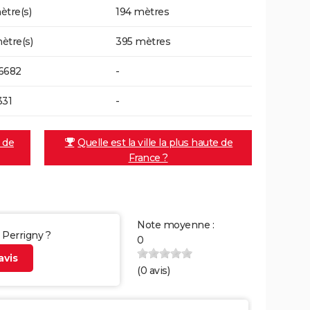
ètre(s)
194 mètres
ètre(s)
395 mètres
6682
-
331
-
e de
Quelle est la ville la plus haute de
France ?
Note moyenne :
r Perrigny ?
0
vis
(
0
avis)