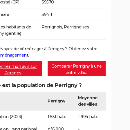
ostal (CP)
39570
Insee
39411
s habitants de
Perrignois, Perrignoises
y (gentilé)
évoyez de déménager à Perrigny ? Obtenez votre
déménagement
.
Comparer Perrigny à une
nner mon avis sur
autre ville...
Perrigny
 est la population de Perrigny ?
Moyenne
Perrigny
des villes
tion (2023)
1 551 hab.
1 994 hab.
tion : rang national
n°6 900
-