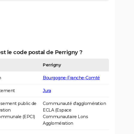
st le code postal de Perrigny ?
Perrigny
n
Bourgogne-Franche-Comté
tement
Jura
ssement public de
Communauté d'agglomération
ation
ECLA (Espace
communale (EPCI)
Communautaire Lons
Agglomération