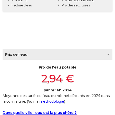
Prix du m3
Prix de l'abonnement
City break
Voyage de noces
Climat
Destinations
Voyage nature
Forum
+
Facture d'eau
Prix des eaux usées
PHOTO
GUIDES D'ACHAT
BONS PLANS
CARTE DE VOEUX
Carte Bonne année
Carte Pâques
Carte de Noël
Carte Saint-Valentin
Carte d'anniversaire
DICTIONNAIRE
Prix de l'eau
Biographies
Expressions
Dictionnaire
Citations
Proverbes
PROGRAMME TV
Prix de l'eau potable
COPAINS D'AVANT
2,94 €
Se connecter
Collèges
Universités
Service militaire
S'inscrire
Lycées
Primaires
Entreprises
Avis de recherche
AVIS DE DÉCÈS
FORUM
par m³ en 2024
Moyenne des tarifs de l'eau du robinet déclarés en 2024 dans
Lifestyle
Sport
Television
Cinema
Bricolage
Culture
Auto
Voyage
la commune. (Voir la
méthodologie
)
Dans quelle ville l'eau est la plus chère ?