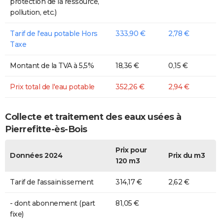
protection de la ressource,
pollution, etc.)
Tarif de l'eau potable Hors
333,90 €
2,78 €
Taxe
Montant de la TVA à 5,5%
18,36 €
0,15 €
Prix total de l'eau potable
352,26 €
2,94 €
Collecte et traitement des eaux usées à
Pierrefitte-ès-Bois
Prix pour
Données 2024
Prix du m3
120 m3
Tarif de l'assainissement
314,17 €
2,62 €
- dont abonnement (part
81,05 €
fixe)