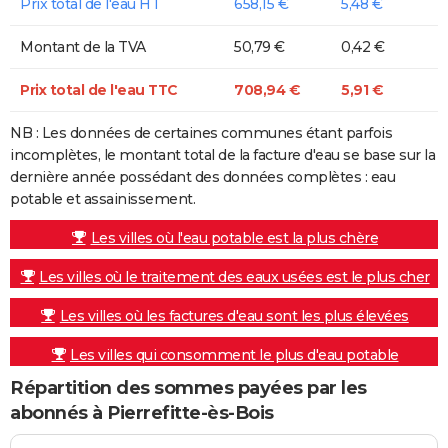
Prix total de l'eau HT
658,15 €
5,48 €
Montant de la TVA
50,79 €
0,42 €
Prix total de l'eau TTC
708,94 €
5,91 €
NB : Les données de certaines communes étant parfois
incomplètes, le montant total de la facture d'eau se base sur la
dernière année possédant des données complètes : eau
potable et assainissement.
Les villes où l'eau potable est la plus chère
Les villes où le traitement des eaux usées est le plus cher
Les villes où les factures d'eau sont les plus élevées
Les villes qui consomment le plus d'eau potable
Répartition des sommes payées par les
abonnés à Pierrefitte-ès-Bois