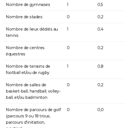
Nombre de gymnases
1
0,5
Nombre de stades
0
0,2
Nombre de lieux dédiés au
1
0,4
tennis
Nombre de centres
0
0,2
équestres
Nombre de terrains de
1
0,8
football et/ou de rugby
Nombre de salles de
0
0,2
basket-ball, handball, volley-
ball, et/ou badminton
Nombre de parcours de golf
0
0,0
(parcours 9 ou 18 trous,
parcours d'initiation,