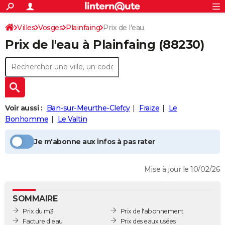
ACTUALITÉS
Connexion
S'inscrire
Villes
Vosges
Plainfaing
Prix de l'eau
Rechercher
Société
Education
Villes
Politique
Faits Divers
Monde
+
SPORT
Prix de l'eau à
Plainfaing
(88230)
Football
Cyclisme
Forum
Coupe du monde 2026
Tennis
Rugby
CULTURE
TNT
Cinéma
Musique
Programme TV
Streaming
Sorties cinéma
+
FINANCE
Impôts
Immobilier
Banque
Crédit
Retraite
Epargne
Risques naturels par ville
Assurance
AUTO
Voir aussi :
Ban-sur-Meurthe-Clefcy
Fraize
Le
Réserver un essai
Berlines
Forum auto
Essais
Citadines
SUV
+
HIGH-TECH
Bonhomme
Le Valtin
Meilleur smartphone
Ordinateurs
Guide high-tech
Mobiles
Internet
Jeux vidéo
+
BRICOLAGE
Je m'abonne aux infos à pas rater
Aménagement intérieur
Cuisine
Jardinage
+
Forum
Extérieur
Salle de bains
Rangement
WEEK-END
Mise à jour le 10/02/26
Escapades
Expositions
Week-end nature
Guides de France
Patrimoine
Musées
+
LIFESTYLE
Bien-être
Mode
+
Art de vivre
Loisirs
Modes de vie
SANTE
SOMMAIRE
Prix du m3
Prix de l'abonnement
Guide de la santé
Médicaments
+
Alimentation
Maladies
Sommeil
VOYAGE
Facture d'eau
Prix des eaux usées