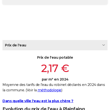
City break
Voyage de noces
Climat
Destinations
Voyage nature
Forum
+
PHOTO
GUIDES D'ACHAT
BONS PLANS
CARTE DE VOEUX
Carte Bonne année
Carte Pâques
Carte de Noël
Carte Saint-Valentin
Carte d'anniversaire
Prix de l'eau
DICTIONNAIRE
Biographies
Expressions
Dictionnaire
Citations
Proverbes
PROGRAMME TV
Prix de l'eau potable
2,17 €
COPAINS D'AVANT
Se connecter
Collèges
Universités
Service militaire
S'inscrire
Lycées
Primaires
Entreprises
Avis de recherche
AVIS DE DÉCÈS
par m³ en 2024
Moyenne des tarifs de l'eau du robinet déclarés en 2024 dans
FORUM
la commune. (Voir la
méthodologie
)
Lifestyle
Sport
Television
Cinema
Bricolage
Culture
Auto
Voyage
Dans quelle ville l'eau est la plus chère ?
Evolution du prix de l'eau à Plainfaing