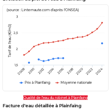
(source : Linternaute.com d'après l'ONSEA)
3
Tarif de l'eau (€/m3)
2,5
2
1,5
2016
2014
2024
2012
2022
2010
2020
2008
2018
Prix à Plainfaing
Moyenne nationale
Qualité de l'eau du robinet à Plainfaing
Facture d'eau détaillée à Plainfaing