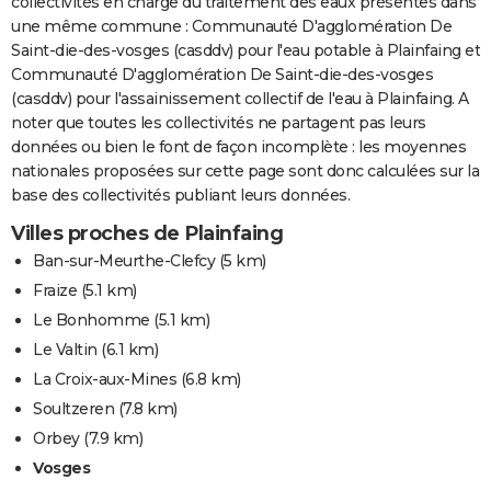
collectivités en charge du traitement des eaux présentes dans
une même commune : Communauté D'agglomération De
Saint-die-des-vosges (casddv) pour l'eau potable à Plainfaing et
Communauté D'agglomération De Saint-die-des-vosges
(casddv) pour l'assainissement collectif de l'eau à Plainfaing. A
noter que toutes les collectivités ne partagent pas leurs
données ou bien le font de façon incomplète : les moyennes
nationales proposées sur cette page sont donc calculées sur la
base des collectivités publiant leurs données.
Villes proches de Plainfaing
Ban-sur-Meurthe-Clefcy
(5 km)
Fraize
(5.1 km)
Le Bonhomme
(5.1 km)
Le Valtin
(6.1 km)
La Croix-aux-Mines
(6.8 km)
Soultzeren
(7.8 km)
Orbey
(7.9 km)
Vosges