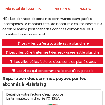
Prix total de l'eau TTC
486,44 €
4,05 €
NB : Les données de certaines communes étant parfois
incomplètes, le montant total de la facture d'eau se base sur la
dernière année possédant des données complètes : eau
potable et assainissement.
Les villes où l'eau potable est la plus chère
Les villes où le traitement des eaux usées est le plus cher
Les villes où les factures d'eau sont les plus élevées
Les villes qui consomment le plus d'eau potable
Répartition des sommes payées par les
abonnés à Plainfaing
Détail de votre facture d'eau (source :
Linternaute.com d'après l'ONSEA)