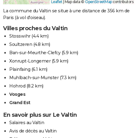
Leaflet
|
Map data ©
OpenStreetMap
contributors
La commune du Valtin se situe à une distance de 356 km de
Paris (à vol d'oiseau).
Villes proches du Valtin
Stosswihr
(4.4 km)
Soultzeren
(4.8 km)
Ban-sur-Meurthe-Clefcy
(5.9 km)
Xonrupt-Longemer
(5.9 km)
Plainfaing
(6.1 km)
Muhlbach-sur-Munster
(7.3 km)
Hohrod
(8.2 km)
Vosges
Grand Est
En savoir plus sur Le Valtin
Salaires au Valtin
Avis de décès au Valtin