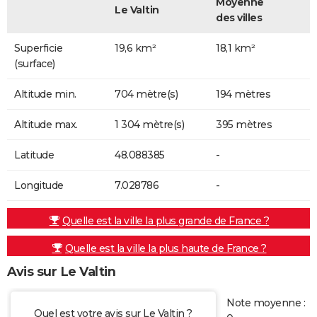
Moyenne
Le Valtin
des villes
Superficie
19,6 km²
18,1 km²
(surface)
Altitude min.
704 mètre(s)
194 mètres
Altitude max.
1 304 mètre(s)
395 mètres
Latitude
48.088385
-
Longitude
7.028786
-
Quelle est la ville la plus grande de France ?
Quelle est la ville la plus haute de France ?
Avis sur Le Valtin
Note moyenne :
Quel est votre avis sur Le Valtin ?