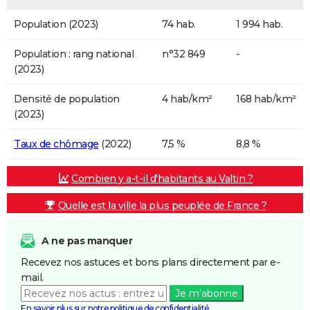
Population (2023)
74 hab.
1 994 hab.
Population : rang national
n°32 849
-
(2023)
Densité de population
4 hab/km²
168 hab/km²
(2023)
Taux de chômage
(2022)
7,5 %
8,8 %
Combien y a-t-il d'habitants au Valtin ?
Quelle est la ville la plus peuplée de France ?
A ne pas manquer
Recevez nos astuces et bons plans directement par e-
mail.
Je m'abonne
En savoir plus sur notre politique de confidentialité