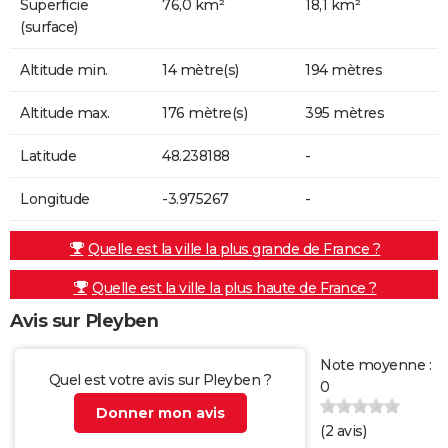
Superficie
76,0 km²
18,1 km²
(surface)
Altitude min.
14 mètre(s)
194 mètres
Altitude max.
176 mètre(s)
395 mètres
Latitude
48.238188
-
Longitude
-3.975267
-
Quelle est la ville la plus grande de France ?
Quelle est la ville la plus haute de France ?
Avis sur Pleyben
Note moyenne :
Quel est votre avis sur Pleyben ?
0
Donner mon avis
(
2
avis)