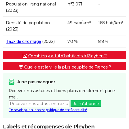
Population : rang national
n°3 071
-
(2023)
Densité de population
49 hab/km²
168 hab/km²
(2023)
Taux de chômage
(2022)
7,0 %
8,8 %
Combien y a-t-il d'habitants à Pleyben ?
Quelle est la ville la plus peuplée de France ?
A ne pas manquer
Recevez nos astuces et bons plans directement par e-
mail.
Je m'abonne
En savoir plus sur notre politique de confidentialité
Labels et récompenses de Pleyben