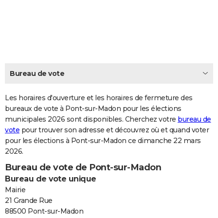
City break
Voyage de noces
Climat
Destinations
Voyage nature
Forum
+
PHOTO
GUIDES D'ACHAT
BONS PLANS
CARTE DE VOEUX
Bureau de vote
Carte Bonne année
Carte Pâques
Carte de Noël
Carte Saint-Valentin
Carte d'anniversaire
DICTIONNAIRE
Les horaires d'ouverture et les horaires de fermeture des
Biographies
Expressions
bureaux de vote à Pont-sur-Madon pour les élections
Dictionnaire
Citations
Proverbes
PROGRAMME TV
municipales 2026 sont disponibles. Cherchez votre
bureau de
vote
pour trouver son adresse et découvrez où et quand voter
COPAINS D'AVANT
pour les élections à Pont-sur-Madon ce dimanche 22 mars
Se connecter
Collèges
Universités
Service militaire
S'inscrire
Lycées
Primaires
Entreprises
Avis de recherche
AVIS DE DÉCÈS
2026.
Bureau de vote de Pont-sur-Madon
FORUM
Bureau de vote unique
Lifestyle
Sport
Television
Cinema
Bricolage
Culture
Auto
Voyage
Mairie
21 Grande Rue
88500 Pont-sur-Madon