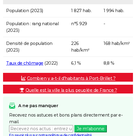
Population (2023)
1 827 hab.
1 994 hab.
Population : rang national
n°5 929
-
(2023)
Densité de population
226
168 hab/km²
(2023)
hab/km²
Taux de chômage
(2022)
6,1 %
8,8 %
Combien y a-t-il d'habitants à Port-Brillet ?
Quelle est la ville la plus peuplée de France ?
A ne pas manquer
Recevez nos astuces et bons plans directement par e-
mail.
Je m'abonne
En savoir plus sur notre politique de confidentialité