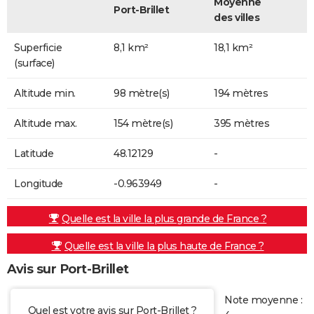
Moyenne
Port-Brillet
des villes
Superficie
8,1 km²
18,1 km²
(surface)
Altitude min.
98 mètre(s)
194 mètres
Altitude max.
154 mètre(s)
395 mètres
Latitude
48.12129
-
Longitude
-0.963949
-
Quelle est la ville la plus grande de France ?
Quelle est la ville la plus haute de France ?
Avis sur Port-Brillet
Note moyenne :
Quel est votre avis sur Port-Brillet ?