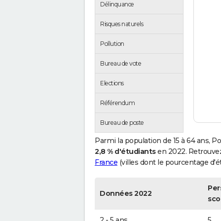
Délinquance
Risques naturels
Pollution
Bureau de vote
Elections
Référendum
Bureau de poste
Parmi la population de 15 à 64 ans, 
2,8 % d'étudiants
en 2022. Retrouvez
France
(villes dont le pourcentage d'ét
Per
Données 2022
sco
2 - 5 ans
5