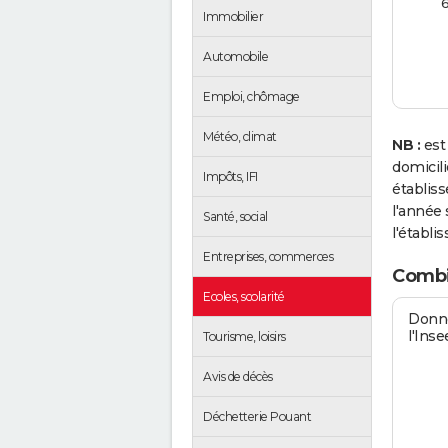
Immobilier
Automobile
Emploi, chômage
Météo, climat
NB :
est
domicil
Impôts, IFI
établis
l'année 
Santé, social
l'établi
Entreprises, commerces
Combi
Ecoles, scolarité
Donné
l'Inse
Tourisme, loisirs
Avis de décès
Déchetterie Pouant