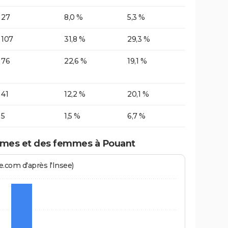
27
8,0 %
5,3 %
107
31,8 %
29,3 %
76
22,6 %
19,1 %
41
12,2 %
20,1 %
5
1,5 %
6,7 %
mes et des femmes à Pouant
.com d'après l'Insee)