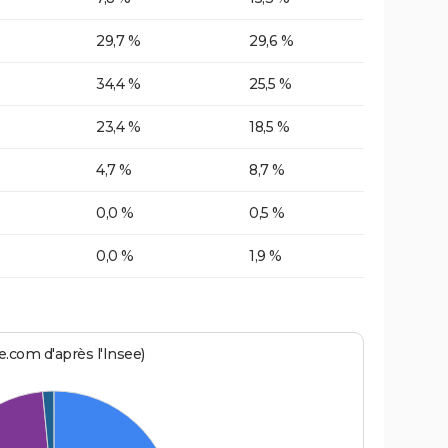
29,7 %
29,6 %
34,4 %
25,5 %
23,4 %
18,5 %
4,7 %
8,7 %
0,0 %
0,5 %
0,0 %
1,9 %
.com d'après l'Insee)