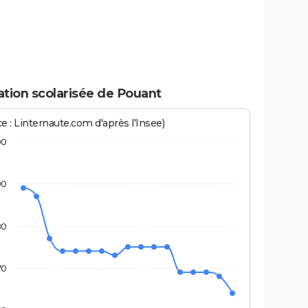
ation scolarisée de Pouant
e : Linternaute.com d'après l'Insee)
00
90
80
70