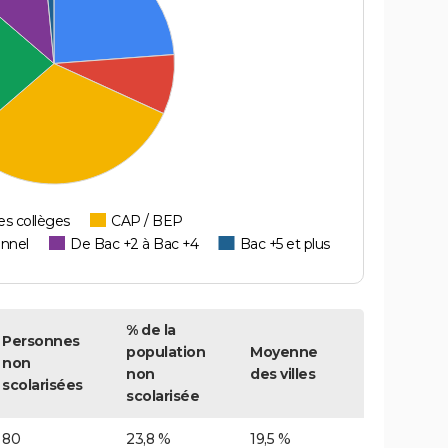
es collèges
CAP / BEP
onnel
De Bac +2 à Bac +4
Bac +5 et plus
% de la
Personnes
population
Moyenne
non
non
des villes
scolarisées
scolarisée
80
23,8 %
19,5 %