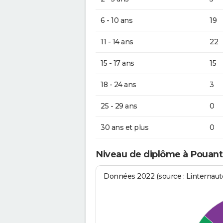
6 - 10 ans
19
11 - 14 ans
22
15 - 17 ans
15
18 - 24 ans
3
25 - 29 ans
0
30 ans et plus
0
Niveau de diplôme à Pouant
Données 2022 (source : Linternaute