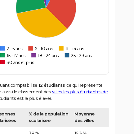
2 - 5 ans
6 - 10 ans
11 - 14 ans
15 - 17 ans
18 - 24 ans
25 - 29 ans
30 ans et plus
Pouant comptabilise
12 étudiants
, ce qui représente
 aussi le classement des
villes les plus étudiantes de
udiants est le plus élevé).
sonnes
% de la population
Moyenne
larisées
scolarisée
des villes
7,8 %
15,3 %