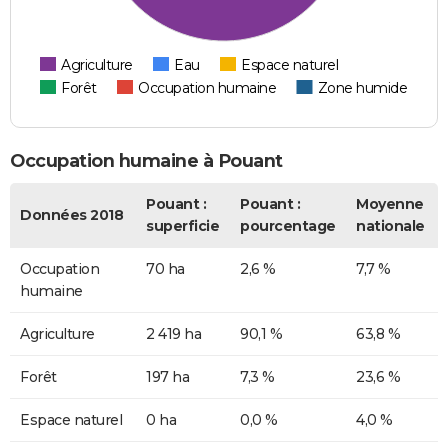
Agriculture
Eau
Espace naturel
Forêt
Occupation humaine
Zone humide
Occupation humaine à Pouant
Pouant :
Pouant :
Moyenne
Données 2018
superficie
pourcentage
nationale
Occupation
70 ha
2,6 %
7,7 %
humaine
Agriculture
2 419 ha
90,1 %
63,8 %
Forêt
197 ha
7,3 %
23,6 %
Espace naturel
0 ha
0,0 %
4,0 %