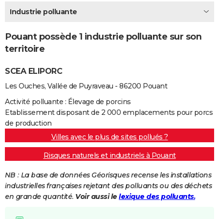
City break
Voyage de noces
Climat
Destinations
Voyage nature
Forum
+
Industrie polluante
PHOTO
GUIDES D'ACHAT
Pouant possède 1 industrie polluante sur son
territoire
BONS PLANS
SCEA ELIPORC
CARTE DE VOEUX
Les Ouches, Vallée de Puyraveau - 86200 Pouant
Carte Bonne année
Carte Pâques
Carte de Noël
Carte Saint-Valentin
Carte d'anniversaire
DICTIONNAIRE
Activité polluante : Élevage de porcins
Biographies
Expressions
Dictionnaire
Citations
Proverbes
PROGRAMME TV
Etablissement disposant de 2 000 emplacements pour porcs
de production
COPAINS D'AVANT
Villes avec le plus de sites pollués ?
Se connecter
Collèges
Universités
Service militaire
S'inscrire
Lycées
Primaires
Entreprises
Avis de recherche
AVIS DE DÉCÈS
Risques naturels et industriels à Pouant
FORUM
NB : La base de données Géorisques recense les installations
industrielles françaises rejetant des polluants ou des déchets
Lifestyle
Sport
Television
Cinema
Bricolage
Culture
Auto
Voyage
en grande quantité.
Voir aussi le
lexique des polluants.