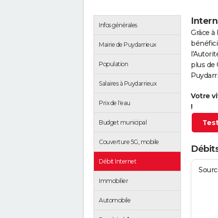
Intern
Infos générales
Grâce à 
bénéfici
Mairie de Puydarrieux
l'Autor
Population
plus de 
Puydarri
Salaires à Puydarrieux
Votre v
Prix de l'eau
!
Test
Budget municipal
Couverture 5G, mobile
Débits
Débit Internet
Source
Immobilier
Automobile