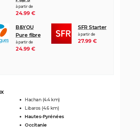
à partir de
24.99 €
B&YOU
SFR Starter
à partir de
Pure fibre
27.99 €
à partir de
24.99 €
ux
Hachan
(4.4 km)
Libaros
(4.6 km)
Hautes-Pyrénées
Occitanie