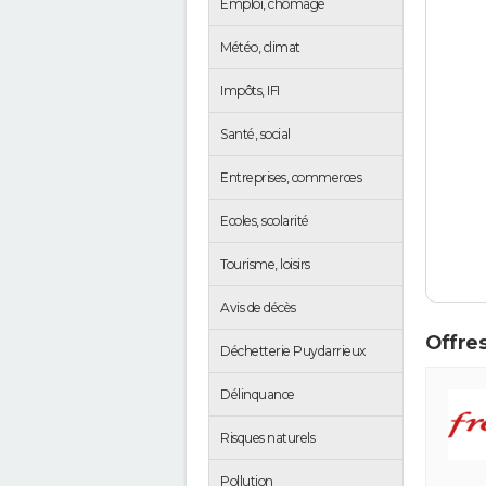
Emploi, chômage
Météo, climat
Impôts, IFI
Santé, social
Entreprises, commerces
Ecoles, scolarité
Tourisme, loisirs
Avis de décès
Offres
Déchetterie Puydarrieux
Délinquance
Risques naturels
Pollution