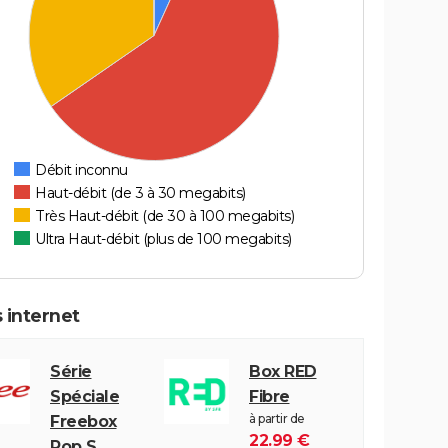
Débit inconnu
Haut-débit (de 3 à 30 megabits)
Très Haut-débit (de 30 à 100 megabits)
Ultra Haut-débit (plus de 100 megabits)
 internet
Série
Box RED
Spéciale
Fibre
à partir de
Freebox
22.99 €
Pop S