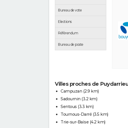
Bureau de vote
Elections
Référendum
Bureau de poste
Villes proches de Puydarrie
Campuzan
(2.9 km)
Sadournin
(3.2 km)
Sentous
(3.3 km)
Tournous-Darré
(3.5 km)
Trie-sur-Baïse
(4.2 km)