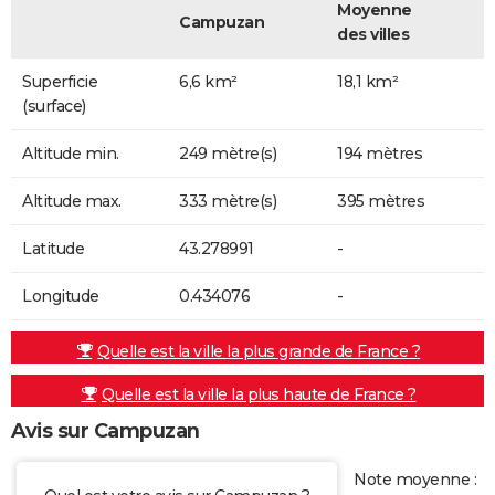
Moyenne
Campuzan
des villes
Superficie
6,6 km²
18,1 km²
(surface)
Altitude min.
249 mètre(s)
194 mètres
Altitude max.
333 mètre(s)
395 mètres
Latitude
43.278991
-
Longitude
0.434076
-
Quelle est la ville la plus grande de France ?
Quelle est la ville la plus haute de France ?
Avis sur Campuzan
Note moyenne :