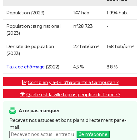
Population (2023)
147 hab.
1 994 hab.
Population : rang national
n°28 723
-
(2023)
Densité de population
22 hab/km²
168 hab/km²
(2023)
Taux de chômage
(2022)
4,5 %
8,8 %
Combien y a-t-il d'habitants à Campuzan ?
Quelle est la ville la plus peuplée de France ?
A ne pas manquer
Recevez nos astuces et bons plans directement par e-
mail.
Je m'abonne