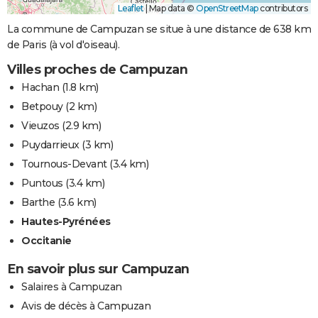
Leaflet
|
Map data ©
OpenStreetMap
contributors
La commune de Campuzan se situe à une distance de 638 km
de Paris (à vol d'oiseau).
Villes proches de Campuzan
Hachan
(1.8 km)
Betpouy
(2 km)
Vieuzos
(2.9 km)
Puydarrieux
(3 km)
Tournous-Devant
(3.4 km)
Puntous
(3.4 km)
Barthe
(3.6 km)
Hautes-Pyrénées
Occitanie
En savoir plus sur Campuzan
Salaires à Campuzan
Avis de décès à Campuzan