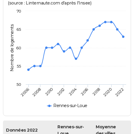
(source : Linternaute.com d'après l'Insee)
70
Nombre de logements
65
60
55
50
2014
2012
2010
2008
2006
2022
2020
2018
2016
Rennes-sur-Loue
Rennes-sur-
Moyenne
Données 2022
Loue
des villes