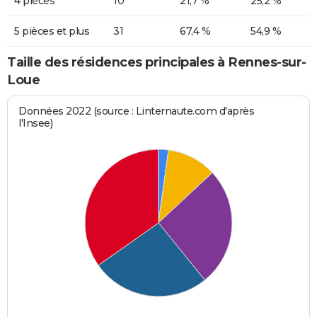
4 pièces
10
21,7 %
25,2 %
5 pièces et plus
31
67,4 %
54,9 %
Taille des résidences principales à Rennes-sur-
Loue
Données 2022 (source : Linternaute.com d'après
l'Insee)