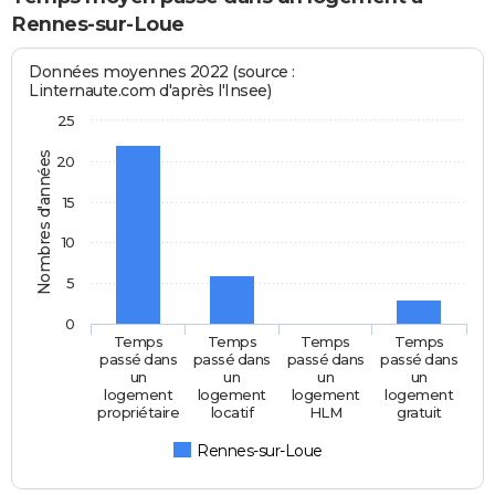
Rennes-sur-Loue
Données moyennes 2022 (source :
Linternaute.com d'après l'Insee)
25
Nombres d'années
20
15
10
5
0
Temps
Temps
Temps
Temps
passé dans
passé dans
passé dans
passé dans
un
un
un
un
logement
logement
logement
logement
propriétaire
locatif
HLM
gratuit
Rennes-sur-Loue