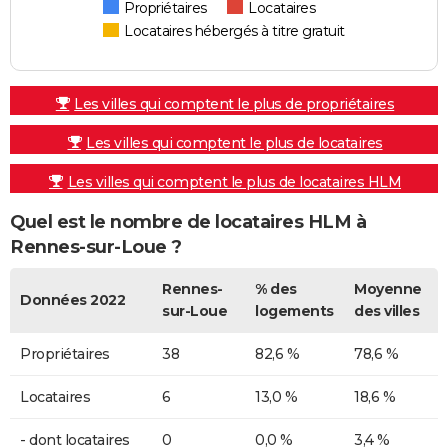
Propriétaires
Locataires
Locataires hébergés à titre gratuit
Les villes qui comptent le plus de propriétaires
Les villes qui comptent le plus de locataires
Les villes qui comptent le plus de locataires HLM
Quel est le nombre de locataires HLM à
Rennes-sur-Loue ?
Rennes-
% des
Moyenne
Données 2022
sur-Loue
logements
des villes
Propriétaires
38
82,6 %
78,6 %
Locataires
6
13,0 %
18,6 %
- dont locataires
0
0,0 %
3,4 %