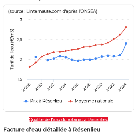
(source : Linternaute.com d'après l'ONSEA)
3
Tarif de l'eau (€/m3)
2,5
2
1,5
2016
2014
2024
2012
2022
2010
2020
2008
2018
Prix à Résenlieu
Moyenne nationale
Qualité de l'eau du robinet à Résenlieu
Facture d'eau détaillée à Résenlieu