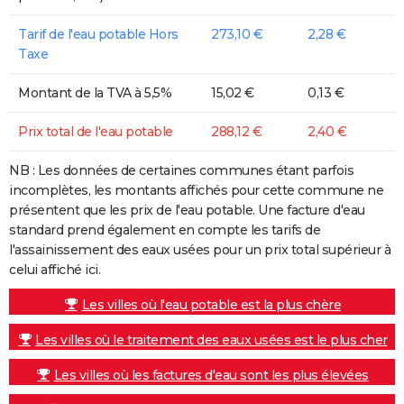
Tarif de l'eau potable Hors
273,10 €
2,28 €
Taxe
Montant de la TVA à 5,5%
15,02 €
0,13 €
Prix total de l'eau potable
288,12 €
2,40 €
NB : Les données de certaines communes étant parfois
incomplètes, les montants affichés pour cette commune ne
présentent que les prix de l'eau potable. Une facture d'eau
standard prend également en compte les tarifs de
l'assainissement des eaux usées pour un prix total supérieur à
celui affiché ici.
Les villes où l'eau potable est la plus chère
Les villes où le traitement des eaux usées est le plus cher
Les villes où les factures d'eau sont les plus élevées