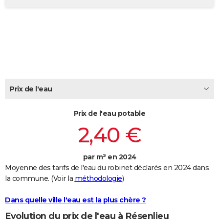
City break
Voyage de noces
Climat
Destinations
Voyage nature
Forum
+
PHOTO
GUIDES D'ACHAT
BONS PLANS
CARTE DE VOEUX
Prix de l'eau
Carte Bonne année
Carte Pâques
Carte de Noël
Carte Saint-Valentin
Carte d'anniversaire
DICTIONNAIRE
Biographies
Expressions
Dictionnaire
Citations
Proverbes
PROGRAMME TV
Prix de l'eau potable
2,40 €
COPAINS D'AVANT
Se connecter
Collèges
Universités
Service militaire
S'inscrire
Lycées
Primaires
Entreprises
Avis de recherche
AVIS DE DÉCÈS
par m³ en 2024
Moyenne des tarifs de l'eau du robinet déclarés en 2024 dans
FORUM
la commune. (Voir la
méthodologie
)
Lifestyle
Sport
Television
Cinema
Bricolage
Culture
Auto
Voyage
Dans quelle ville l'eau est la plus chère ?
Evolution du prix de l'eau à Résenlieu