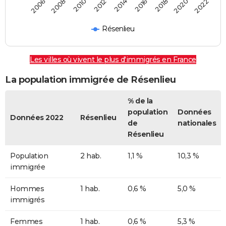
2014
2016
2018
2020
2022
2006
2008
2010
2012
Résenlieu
Les villes où vivent le plus d'immigrés en France
La population immigrée de Résenlieu
% de la
population
Données
Données 2022
Résenlieu
de
nationales
Résenlieu
Population
2 hab.
1,1 %
10,3 %
immigrée
Hommes
1 hab.
0,6 %
5,0 %
immigrés
Femmes
1 hab.
0,6 %
5,3 %