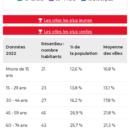
Les villes les plus jeunes
Les villes les plus vieilles
Résenlieu :
Données
% de
Moyenne
nombre
2022
la population
des villes
habitants
Moins de 15
21
12,6 %
16,8 %
ans
15 - 29 ans
23
13,8 %
13,1 %
30 - 44 ans
27
16,2 %
17,8 %
45 - 59 ans
45
26,9 %
21,8 %
60 - 74 ans
43
25,7 %
21,3 %