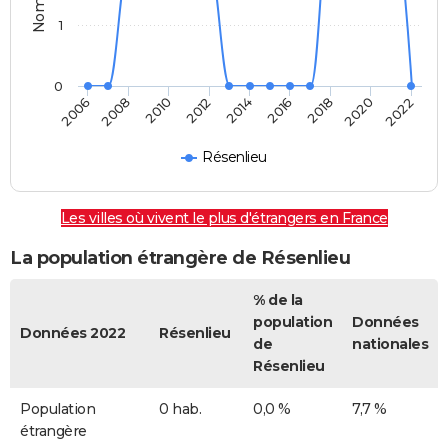
1
0
2014
2016
2018
2020
2022
2006
2008
2010
2012
Résenlieu
Les villes où vivent le plus d'étrangers en France
La population étrangère de Résenlieu
% de la
population
Données
Données 2022
Résenlieu
de
nationales
Résenlieu
Population
0 hab.
0,0 %
7,7 %
étrangère