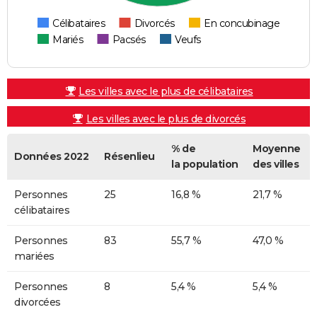
Célibataires
Divorcés
En concubinage
Mariés
Pacsés
Veufs
Les villes avec le plus de célibataires
Les villes avec le plus de divorcés
% de
Moyenne
Données 2022
Résenlieu
la population
des villes
Personnes
25
16,8 %
21,7 %
célibataires
Personnes
83
55,7 %
47,0 %
mariées
Personnes
8
5,4 %
5,4 %
divorcées