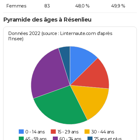
Femmes
83
48,0 %
49,9 %
Pyramide des âges à Résenlieu
Données 2022 (source : Linternaute.com d'après
l'Insee)
0 - 14 ans
15 - 29 ans
30 - 44 ans
45 - 59 ans
60 - 74 ans
75 ans et plus