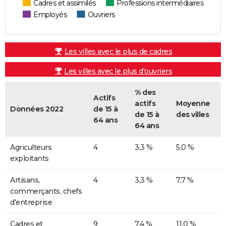
Cadres et assimilés
Professions intermédiaires
Employés
Ouvriers
Les villes avec le plus de cadres
Les villes avec le plus d'ouvriers
% des
Actifs
actifs
Moyenne
Données 2022
de 15 à
de 15 à
des villes
64 ans
64 ans
Agriculteurs
4
3,3 %
5,0 %
exploitants
Artisans,
4
3,3 %
7,7 %
commerçants, chefs
d'entreprise
Cadres et
9
7,4 %
11,0 %