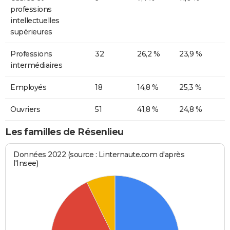
professions
intellectuelles
supérieures
Professions
32
26,2 %
23,9 %
intermédiaires
Employés
18
14,8 %
25,3 %
Ouvriers
51
41,8 %
24,8 %
Les familles de Résenlieu
Données 2022 (source : Linternaute.com d'après
l'Insee)