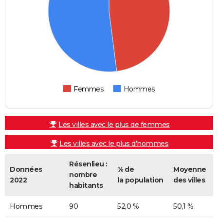
Femmes
Hommes
Les villes avec le plus de femmes
Les villes avec le plus d'hommes
Résenlieu :
Données
% de
Moyenne
nombre
2022
la population
des villes
habitants
Hommes
90
52,0 %
50,1 %