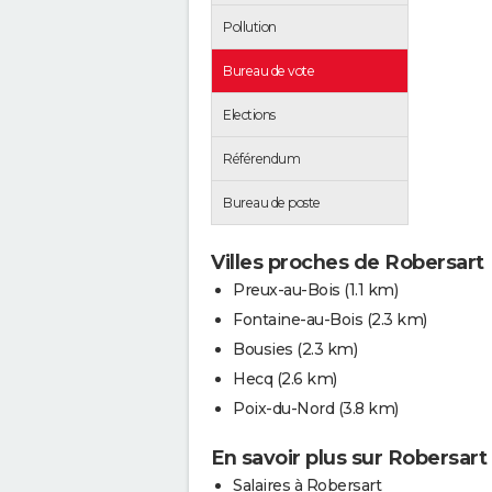
Pollution
Bureau de vote
Elections
Référendum
Bureau de poste
Villes proches de Robersart
Preux-au-Bois
(1.1 km)
Fontaine-au-Bois
(2.3 km)
Bousies
(2.3 km)
Hecq
(2.6 km)
Poix-du-Nord
(3.8 km)
En savoir plus sur Robersart
Salaires à Robersart