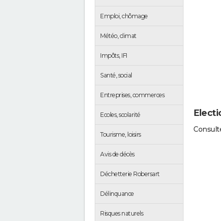
Emploi, chômage
Météo, climat
Impôts, IFI
Santé, social
Entreprises, commerces
Electi
Ecoles, scolarité
Consulte
Tourisme, loisirs
Avis de décès
Déchetterie Robersart
Délinquance
Risques naturels