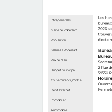
Les hora
Infos générales
bureaux 
2026 so
Mairie de Robersart
trouver 
électio
Population
Burea
Salaires à Robersart
Bureau
Prix de l'eau
Secretar
2 Rue d
Budget municipal
59550 R
Horair
Couverture 5G, mobile
Ouvertur
Fermetu
Débit Internet
Immobilier
Automobile