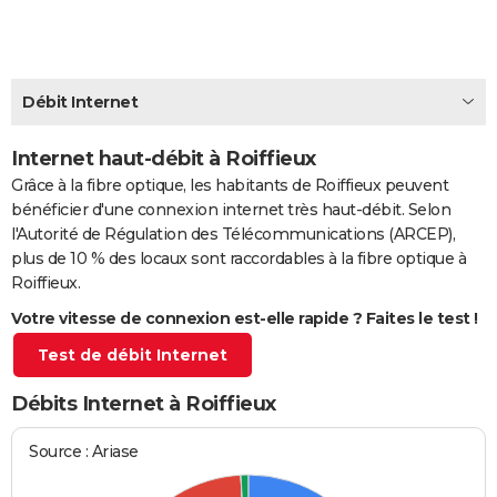
City break
Voyage de noces
Climat
Destinations
Voyage nature
Forum
+
PHOTO
GUIDES D'ACHAT
Débit Internet
BONS PLANS
Internet haut-débit à Roiffieux
CARTE DE VOEUX
Grâce à la fibre optique, les habitants de Roiffieux peuvent
Carte Bonne année
Carte Pâques
Carte de Noël
Carte Saint-Valentin
Carte d'anniversaire
DICTIONNAIRE
bénéficier d'une connexion internet très haut-débit. Selon
l'Autorité de Régulation des Télécommunications (ARCEP),
Biographies
Expressions
Dictionnaire
Citations
Proverbes
PROGRAMME TV
plus de 10 % des locaux sont raccordables à la fibre optique à
Roiffieux.
COPAINS D'AVANT
Votre vitesse de connexion est-elle rapide ? Faites le test !
Se connecter
Collèges
Universités
Service militaire
S'inscrire
Lycées
Primaires
Entreprises
Avis de recherche
AVIS DE DÉCÈS
Test de débit Internet
FORUM
Débits Internet à Roiffieux
Lifestyle
Sport
Television
Cinema
Bricolage
Culture
Auto
Voyage
Source : Ariase