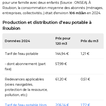
pour une famille avec deux enfants (Source : ONSEA). À
Roubion, la consommation moyenne des abonnés (ménages,
entreprises, collectivités...) était d'environ
106 m3/an
en 2024.
Production et distribution d'eau potable à
Roubion
Prix pour
Données 2024
Prix du m3
120 m3
Tarif de l'eau potable
144,94 €
1,21 €
- dont abonnement (part
57,99 €
fixe)
Redevances applicables
61,20 €
0,51 €
(voies navigables,
protection de la ressource,
pollution, etc.)
Tarif de l'eau potable Hors
206,14 €
1,72 €