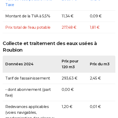
Taxe
Montant de la TVA à 5,5%
11,34 €
0,09 €
Prix total de l'eau potable
217,48 €
1,81 €
Collecte et traitement des eaux usées à
Roubion
Prix pour
Données 2024
Prix du m3
120 m3
Tarif de l'assainissement
293,63 €
2,45 €
- dont abonnement (part
0,00 €
fixe)
Redevances applicables
1,20 €
0,01 €
(voies navigables,