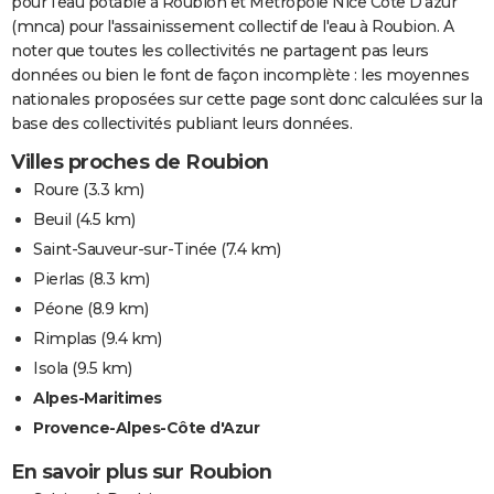
pour l'eau potable à Roubion et Métropole Nice Côte D'azur
(mnca) pour l'assainissement collectif de l'eau à Roubion. A
noter que toutes les collectivités ne partagent pas leurs
données ou bien le font de façon incomplète : les moyennes
nationales proposées sur cette page sont donc calculées sur la
base des collectivités publiant leurs données.
Villes proches de Roubion
Roure
(3.3 km)
Beuil
(4.5 km)
Saint-Sauveur-sur-Tinée
(7.4 km)
Pierlas
(8.3 km)
Péone
(8.9 km)
Rimplas
(9.4 km)
Isola
(9.5 km)
Alpes-Maritimes
Provence-Alpes-Côte d'Azur
En savoir plus sur Roubion