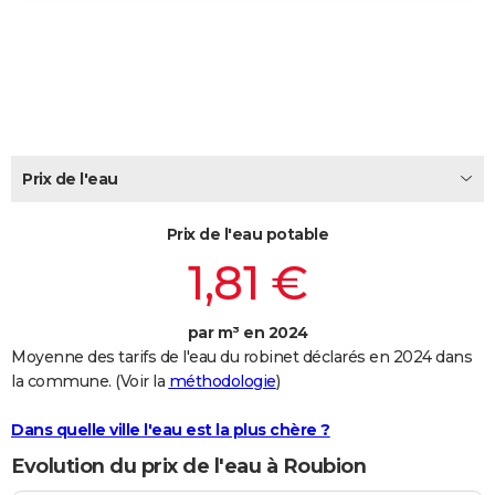
City break
Voyage de noces
Climat
Destinations
Voyage nature
Forum
+
PHOTO
GUIDES D'ACHAT
BONS PLANS
CARTE DE VOEUX
Prix de l'eau
Carte Bonne année
Carte Pâques
Carte de Noël
Carte Saint-Valentin
Carte d'anniversaire
DICTIONNAIRE
Prix de l'eau potable
Biographies
Expressions
Dictionnaire
Citations
Proverbes
PROGRAMME TV
1,81 €
COPAINS D'AVANT
par m³ en 2024
Se connecter
Collèges
Universités
Service militaire
S'inscrire
Lycées
Primaires
Entreprises
Avis de recherche
AVIS DE DÉCÈS
Moyenne des tarifs de l'eau du robinet déclarés en 2024 dans
la commune. (Voir la
méthodologie
)
FORUM
Lifestyle
Sport
Television
Cinema
Bricolage
Culture
Auto
Voyage
Dans quelle ville l'eau est la plus chère ?
Evolution du prix de l'eau à Roubion