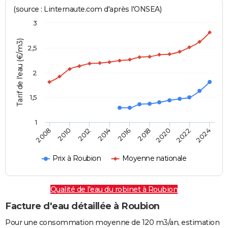
(source : Linternaute.com d'après l'ONSEA)
3
Tarif de l'eau (€/m3)
2,5
2
1,5
1
2016
2014
2024
2012
2022
2010
2020
2008
2018
Prix à Roubion
Moyenne nationale
Qualité de l'eau du robinet à Roubion
Facture d'eau détaillée à Roubion
Pour une consommation moyenne de 120 m3/an, estimation