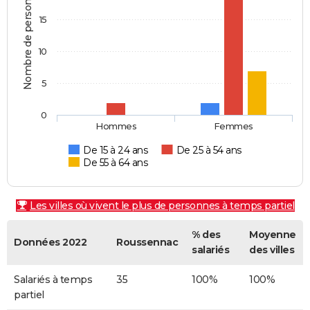
Nombre de personnes
15
10
5
0
Hommes
Femmes
De 15 à 24 ans
De 25 à 54 ans
De 55 à 64 ans
Les villes où vivent le plus de personnes à temps partiel
% des
Moyenne
Données 2022
Roussennac
salariés
des villes
Salariés à temps
35
100%
100%
partiel