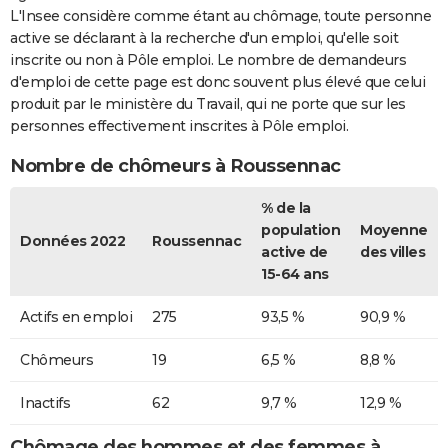
L'Insee considère comme étant au chômage, toute personne
active se déclarant à la recherche d'un emploi, qu'elle soit
inscrite ou non à Pôle emploi. Le nombre de demandeurs
d'emploi de cette page est donc souvent plus élevé que celui
produit par le ministère du Travail, qui ne porte que sur les
personnes effectivement inscrites à Pôle emploi.
Nombre de chômeurs à Roussennac
% de la
population
Moyenne
Données 2022
Roussennac
active de
des villes
15-64 ans
Actifs en emploi
275
93,5 %
90,9 %
Chômeurs
19
6,5 %
8,8 %
Inactifs
62
9,7 %
12,9 %
Chômage des hommes et des femmes à