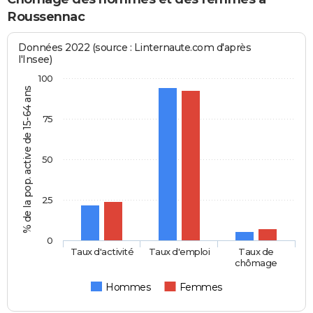
Roussennac
Données 2022 (source : Linternaute.com d'après
l'Insee)
100
% de la pop. active de 15-64 ans
75
50
25
0
Taux d'activité
Taux d'emploi
Taux de
chômage
Hommes
Femmes