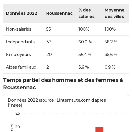
% des
Moyenne
Données 2022
Roussennac
salariés
des villes
Non-salariés
55
100%
100%
Indépendants
33
60,0 %
58,2 %
Employeurs
20
36,4 %
35,6 %
Aides familiaux
2
3,6 %
0,9 %
Temps partiel des hommes et des femmes à
Roussennac
Données 2022 (source : Linternaute.com d'après
l'Insee)
25
20