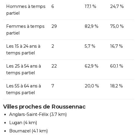
Hommes à temps
6
17,1 %
24,7 %
partiel
Femmes à temps
29
82,9 %
75,0 %
partiel
Les 15 à 24 ans à
2
5,7 %
16,7 %
temps partiel
Les 25 à 54 ans à
22
62,9 %
60,1 %
temps partiel
Les 55 à 64 ans à
7
20,0 %
18,2 %
temps partiel
Villes proches de Roussennac
Anglars-Saint-Félix
(3.7 km)
Lugan
(4 km)
Bournazel
(4.1 km)