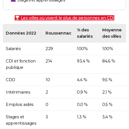
Stages et apprentissages
Les villes où vivent le plus de personnes en CDI
% des
Moyenne
Données 2022
Roussennac
salariés
des villes
Salariés
229
100%
100%
CDI et fonction
214
93,4 %
84,6 %
publique
CDD
10
4,4 %
9,5 %
Intérimaires
2
0,9 %
2,1 %
Emplois aidés
0
0,0 %
0,5 %
Stages et
3
1,3 %
3,4 %
apprentissages