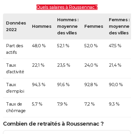
Quels salaires à Roussennac ?
Hommes :
Femmes :
Données
Hommes
moyenne
Femmes
moyenne
2022
des villes
des villes
Part des
48,0 %
52,1 %
52,0 %
47,5 %
actifs
Taux
22,1 %
23,5 %
24,0 %
21,4 %
d'activité
Taux
94,3 %
91,6 %
92,8 %
90,0 %
d'emploi
Taux de
5,7 %
7,9 %
7,2 %
9,3 %
chômage
Combien de retraités à Roussennac ?