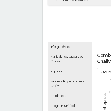
Infos générales
Combi
Mairie de Royaucourt-et-
Chailv
Chailvet
Population
(sourc
Salaires à Royaucourt-et-
Chailvet
1
Prix de l'eau
Budget municipal