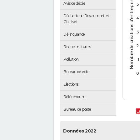
Nombre de créations d'entreprises
Avis de décès
5
Déchetterie Royaucourt-et-
4
Chailvet
3
Délinquance
2
Risques naturels
Pollution
1
Bureau de vote
0
Elections
Référendum
Bureau de poste
L
Données 2022