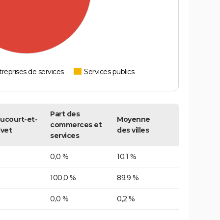
reprises de services
Services publics
Part des
ucourt-et-
Moyenne
commerces et
lvet
des villes
services
0,0 %
10,1 %
100,0 %
89,9 %
0,0 %
0,2 %