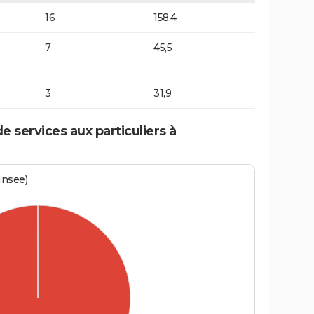
16
158,4
7
45,5
3
31,9
 services aux particuliers à
Insee)