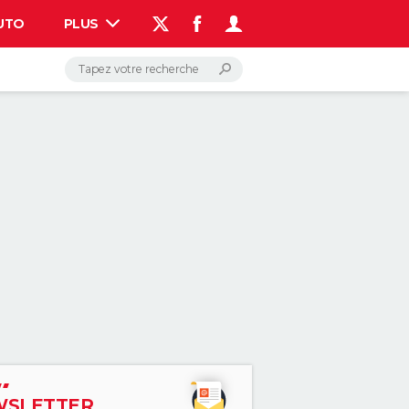
UTO
PLUS
AUTO
HIGH-TECH
BRICOLAGE
WEEK-END
LIFESTYLE
SANTE
VOYAGE
PHOTO
GUIDES D'ACHAT
BONS PLANS
CARTE DE VOEUX
DICTIONNAIRE
PROGRAMME TV
COPAINS D'AVANT
AVIS DE DÉCÈS
FORUM
Connexion
S'inscrire
Rechercher
SLETTER