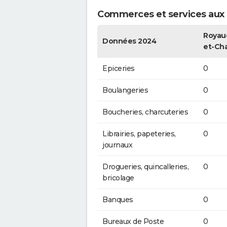
Commerces et services aux p
Royau
Données 2024
et-Cha
Epiceries
0
Boulangeries
0
Boucheries, charcuteries
0
Librairies, papeteries,
0
journaux
Drogueries, quincalleries,
0
bricolage
Banques
0
Bureaux de Poste
0