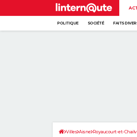
AC
POLITIQUE
SOCIÉTÉ
FAITS DIVER
Villes
Aisne
Royaucourt-et-Chailv