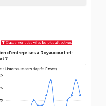
Classement des villes les plus attractives
en d'entreprises à Royaucourt-et-
et ?
e : Linternaute.com d'après l'Insee)
20
7,5
15