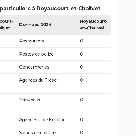
articuliers à Royaucourt-et-Chailvet
court-
Royaucourt-
Données 2024
ilvet
et-Chailvet
Restaurants
0
Postes de police
0
Gendarmeries
0
Agences du Trésor
0
Tribunaux
0
Agences Pôle Emploi
0
Salons de coiffure
0