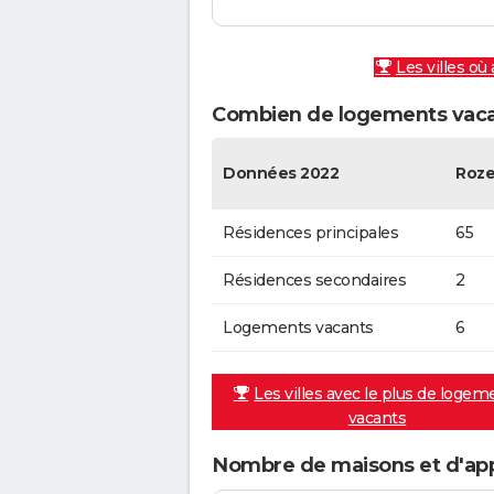
Les villes où
Combien de logements vacan
Données 2022
Roze
Résidences principales
65
Résidences secondaires
2
Logements vacants
6
Les villes avec le plus de logem
vacants
Nombre de maisons et d'ap