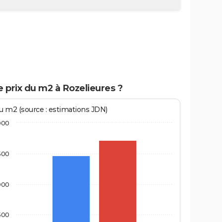
e prix du m2 à Rozelieures ?
au m2 (source : estimations JDN)
000
500
000
500