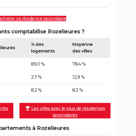
 acheter sa résidence secondaire
ts comptabilise Rozelieures ?
% des
Moyenne
lieures
logements
des villes
89,0 %
78,4 %
2,7 %
12,9 %
8,2 %
8,3 %
ents
Les villes avec le plus de résidences
secondaires
partements à Rozelieures