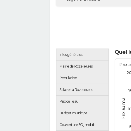
Quel l
Infos générales
Prix 
Mairie de Rozelieures
2
Population
Salaires à Rozelieures
1
Prix au m2
Prix de l'eau
1
Budget municipal
Couverture 5G, mobile