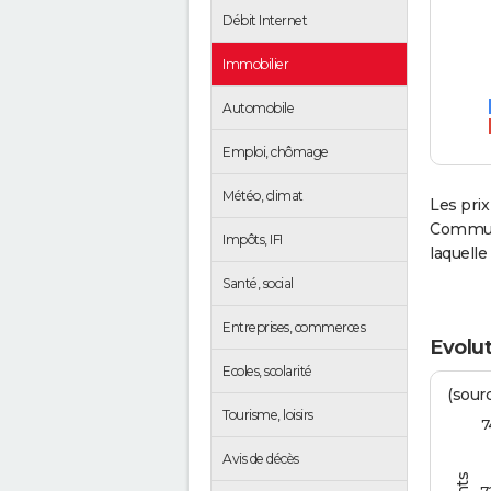
Débit Internet
Immobilier
Automobile
Emploi, chômage
Météo, climat
Les prix
Commun
Impôts, IFI
laquell
Santé, social
Entreprises, commerces
Evolut
Ecoles, scolarité
(sourc
Tourisme, loisirs
7
Avis de décès