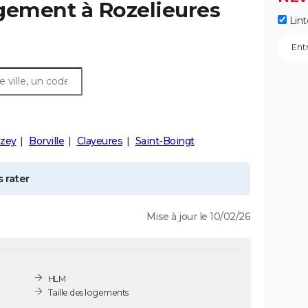
ogement à
Rozelieures
Lint
zey
Borville
Clayeures
Saint-Boingt
 rater
Mise à jour le 10/02/26
HLM
Taille des logements