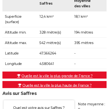
Moyenne
Saffres
des villes
Superficie
12,4 km²
18,1 km²
(surface)
Altitude min.
328 mètre(s)
194 mètres
Altitude max.
542 mètre(s)
395 mètres
Latitude
47.366264
-
Longitude
4.580641
-
Quelle est la ville la plus grande de France ?
Quelle est la ville la plus haute de France ?
Avis sur Saffres
Note moyenne :
Quel est votre avis sur Saffres ?