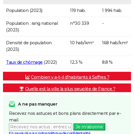
Population (2023)
119 hab.
1 994 hab.
Population : rang national
n°30 339
-
(2023)
Densité de population
10 hab/km²
168 hab/km²
(2023)
Taux de chômage
(2022)
12,3 %
8,8 %
Combien y a-t-il d'habitants à Saffres ?
Quelle est la ville la plus peuplée de France ?
A ne pas manquer
Recevez nos astuces et bons plans directement par e-
mail.
Je m'abonne
En savoir plus sur notre politique de confidentialité