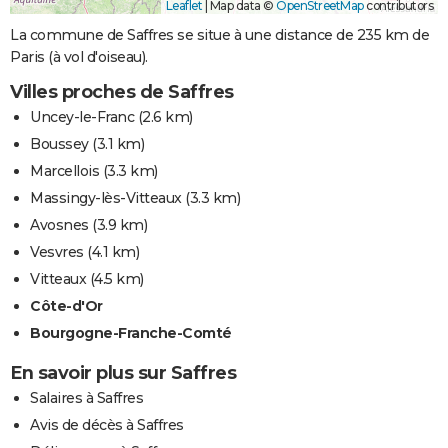
Leaflet
|
Map data ©
OpenStreetMap
contributors
La commune de Saffres se situe à une distance de 235 km de
Paris (à vol d'oiseau).
Villes proches de Saffres
Uncey-le-Franc
(2.6 km)
Boussey
(3.1 km)
Marcellois
(3.3 km)
Massingy-lès-Vitteaux
(3.3 km)
Avosnes
(3.9 km)
Vesvres
(4.1 km)
Vitteaux
(4.5 km)
Côte-d'Or
Bourgogne-Franche-Comté
En savoir plus sur Saffres
Salaires à Saffres
Avis de décès à Saffres