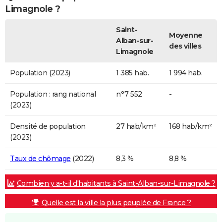
Limagnole ?
Saint-
Moyenne
Alban-sur-
des villes
Limagnole
Population (2023)
1 385 hab.
1 994 hab.
Population : rang national
n°7 552
-
(2023)
Densité de population
27 hab/km²
168 hab/km²
(2023)
Taux de chômage
(2022)
8,3 %
8,8 %
Combien y a-t-il d'habitants à Saint-Alban-sur-Limagnole ?
Quelle est la ville la plus peuplée de France ?