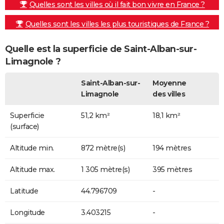
Quelles sont les villes où il fait bon vivre en France ?
Quelles sont les villes les plus touristiques de France ?
Quelle est la superficie de Saint-Alban-sur-
Limagnole ?
Saint-Alban-sur-
Moyenne
Limagnole
des villes
Superficie
51,2 km²
18,1 km²
(surface)
Altitude min.
872 mètre(s)
194 mètres
Altitude max.
1 305 mètre(s)
395 mètres
Latitude
44.796709
-
Longitude
3.403215
-