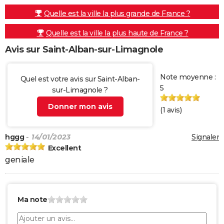
Quelle est la ville la plus grande de France ?
Quelle est la ville la plus haute de France ?
Avis sur Saint-Alban-sur-Limagnole
Note moyenne :
Quel est votre avis sur Saint-Alban-
5
sur-Limagnole ?
Donner mon avis
(
1
avis)
hggg
- 14/01/2023
Signaler
Excellent
geniale
Ma note