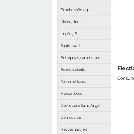
Emploi, chômage
Météo, climat
Impôts, IFI
Santé, social
Entreprises, commerces
Electi
Ecoles, scolarité
Consulte
Tourisme, loisirs
Avis de décès
Déchetterie Saint-Angel
Délinquance
Risques naturels