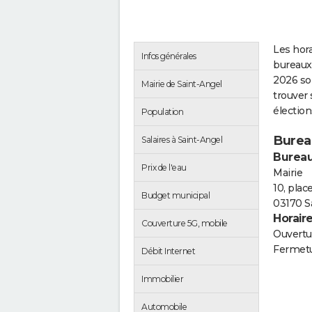
Les hora
Infos générales
bureaux 
2026 so
Mairie de Saint-Angel
trouver 
électio
Population
Burea
Salaires à Saint-Angel
Bureau
Prix de l'eau
Mairie
10, plac
Budget municipal
03170 S
Horair
Couverture 5G, mobile
Ouvertur
Fermetu
Débit Internet
Immobilier
Automobile