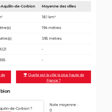
-Aquilin-de-Corbion
Moyenne des villes
m²
18,1 km²
ètre(s)
194 mètres
ètre(s)
395 mètres
1021
-
395
-
e de
Quelle est la ville la plus haute de
France ?
rbion
Note moyenne :
Aquilin-de-Corbion ?
0