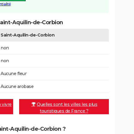
tialité
aint-Aquilin-de-Corbion
Saint-Aquilin-de-Corbion
non
non
Aucune fleur
Aucune arobase
n vivre
Quelles sont les villes les plus
touristiques de France ?
aint-Aquilin-de-Corbion ?