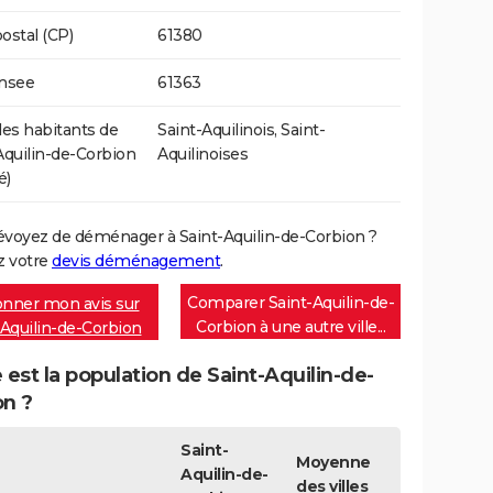
ostal (CP)
61380
Insee
61363
s habitants de
Saint-Aquilinois, Saint-
Aquilin-de-Corbion
Aquilinoises
é)
évoyez de déménager à Saint-Aquilin-de-Corbion ?
 votre
devis déménagement
.
Comparer Saint-Aquilin-de-
nner mon avis sur
Corbion à une autre ville...
-Aquilin-de-Corbion
 est la population de Saint-Aquilin-de-
on ?
Saint-
Moyenne
Aquilin-de-
des villes