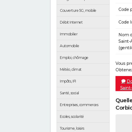
Code p
Couverture 5G, mobile
Code 
Débit Internet
Immobilier
Nom de
Saint-
Automobile
(gentil
Emploi, chômage
Vous pr
Météo, climat
Obtenez
Do
Impôts, IFI
Saint
Santé, social
Quelle
Entreprises, commerces
Corbi
Ecoles, scolarité
Tourisme, loisirs