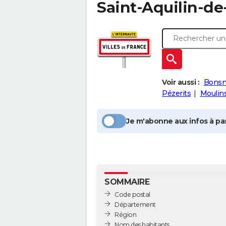
Saint-Aquilin-de
Voir aussi :
Bonsm
Pézerits
Moulin
Je m'abonne aux infos à pas
SOMMAIRE
Code postal
Département
Région
Nom des habitants