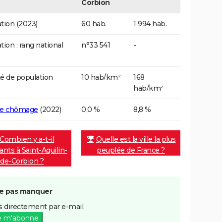
Corbion
tion (2023)
60 hab.
1 994 hab.
tion : rang national
n°33 541
-
é de population
10 hab/km²
168
hab/km²
de chômage
(2022)
0,0 %
8,8 %
Combien y a-t-il
Quelle est la ville la plus
ants à Saint-Aquilin-
peuplée de France ?
de-Corbion ?
e pas manquer
 directement par e-mail.
e m'abonne