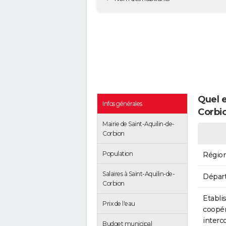
Quel e
Infos générales
Corbi
Mairie de Saint-Aquilin-de-
Corbion
Population
Régio
Salaires à Saint-Aquilin-de-
Dépar
Corbion
Etabli
Prix de l'eau
coopér
inter
Budget municipal