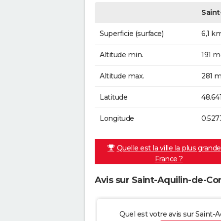
Saint
Superficie (surface)
6,1 k
Altitude min.
191 m
Altitude max.
281 m
Latitude
48.64
Longitude
0.527
Quelle est la ville la plus grand
France ?
Avis sur Saint-Aquilin-de-Co
Quel est votre avis sur Saint-