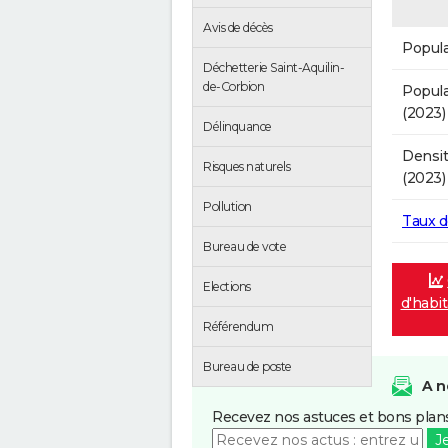
Avis de décès
Popula
Déchetterie Saint-Aquilin-
de-Corbion
Popula
(2023)
Délinquance
Densit
Risques naturels
(2023)
Pollution
Taux 
Bureau de vote
Elections
d'habit
Référendum
Bureau de poste
A n
Recevez nos astuces et bons plans
J