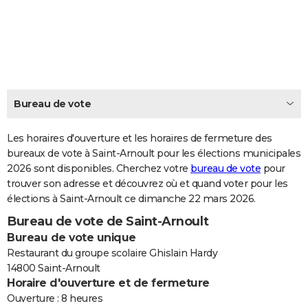
City break
Voyage de noces
Climat
Destinations
Voyage nature
Forum
+
PHOTO
GUIDES D'ACHAT
BONS PLANS
CARTE DE VOEUX
Bureau de vote
Carte Bonne année
Carte Pâques
Carte de Noël
Carte Saint-Valentin
Carte d'anniversaire
DICTIONNAIRE
Les horaires d'ouverture et les horaires de fermeture des
Biographies
Expressions
bureaux de vote à Saint-Arnoult pour les élections municipales
Dictionnaire
Citations
Proverbes
PROGRAMME TV
2026 sont disponibles. Cherchez votre
bureau de vote
pour
trouver son adresse et découvrez où et quand voter pour les
COPAINS D'AVANT
élections à Saint-Arnoult ce dimanche 22 mars 2026.
Se connecter
Collèges
Universités
Service militaire
S'inscrire
Lycées
Primaires
Entreprises
Avis de recherche
AVIS DE DÉCÈS
Bureau de vote de Saint-Arnoult
Bureau de vote unique
FORUM
Restaurant du groupe scolaire Ghislain Hardy
Lifestyle
Sport
Television
Cinema
Bricolage
Culture
Auto
Voyage
14800 Saint-Arnoult
Horaire d'ouverture et de fermeture
Ouverture : 8 heures