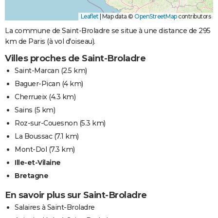
Leaflet
|
Map data ©
OpenStreetMap
contributors
La commune de Saint-Broladre se situe à une distance de 295
km de Paris (à vol d'oiseau).
Villes proches de Saint-Broladre
Saint-Marcan
(2.5 km)
Baguer-Pican
(4 km)
Cherrueix
(4.3 km)
Sains
(5 km)
Roz-sur-Couesnon
(5.3 km)
La Boussac
(7.1 km)
Mont-Dol
(7.3 km)
Ille-et-Vilaine
Bretagne
En savoir plus sur Saint-Broladre
Salaires à Saint-Broladre