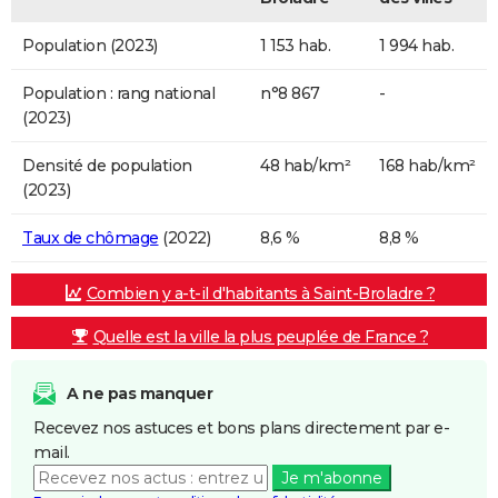
Population (2023)
1 153 hab.
1 994 hab.
Population : rang national
n°8 867
-
(2023)
Densité de population
48 hab/km²
168 hab/km²
(2023)
Taux de chômage
(2022)
8,6 %
8,8 %
Combien y a-t-il d'habitants à Saint-Broladre ?
Quelle est la ville la plus peuplée de France ?
A ne pas manquer
Recevez nos astuces et bons plans directement par e-
mail.
Je m'abonne