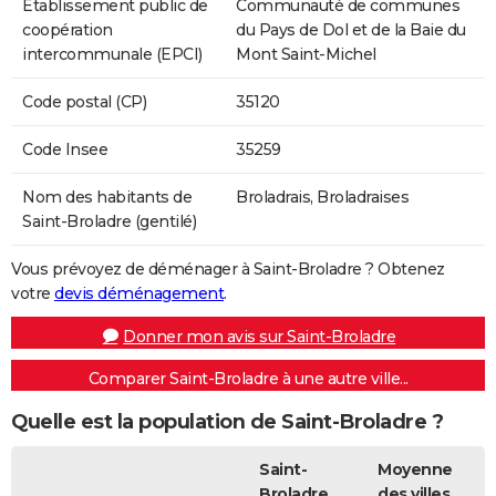
Etablissement public de
Communauté de communes
coopération
du Pays de Dol et de la Baie du
intercommunale (EPCI)
Mont Saint-Michel
Code postal (CP)
35120
Code Insee
35259
Nom des habitants de
Broladrais, Broladraises
Saint-Broladre (gentilé)
Vous prévoyez de déménager à Saint-Broladre ? Obtenez
votre
devis déménagement
.
Donner mon avis sur Saint-Broladre
Comparer Saint-Broladre à une autre ville...
Quelle est la population de Saint-Broladre ?
Saint-
Moyenne
Broladre
des villes