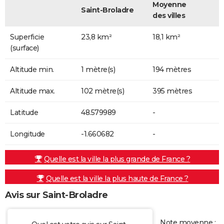
Moyenne
Saint-Broladre
des villes
Superficie
23,8 km²
18,1 km²
(surface)
Altitude min.
1 mètre(s)
194 mètres
Altitude max.
102 mètre(s)
395 mètres
Latitude
48.579989
-
Longitude
-1.660682
-
Quelle est la ville la plus grande de France ?
Quelle est la ville la plus haute de France ?
Avis sur Saint-Broladre
Note moyenne :