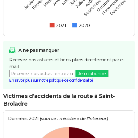
Février
Mai
Août
Novembre
Mars
Juin
Septembre
Décembre
Janvier
Avril
Juillet
Octobre
2021
2020
A ne pas manquer
Recevez nos astuces et bons plans directement par e-
mail.
Je m'abonne
En savoir plus sur notre politique de confidentialité
Victimes d'accidents de la route à Saint-
Broladre
Données 2021
(source : ministère de l'Intérieur)