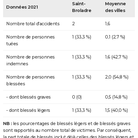
Saint-
Moyenne
Données 2021
Broladre
des villes
Nombre total d'accidents
2
1,6
Nombre de personnes
1 (33,3 %)
0,1 (2,7 %)
tuées
Nombre de personnes
1 (33,3 %)
1,6 (42,7 %)
indemnes
Nombre de personnes
1 (33,3 %)
2,0 (54,8 %)
blessées
- dont blessés graves
0 (0)
0,5 (14,8 %)
- dont blessés légers
1 (33,3 %)
1,5 (40,0 %)
NB :
les pourcentages de blessés légers et de blessés graves
sont rapportés au nombre total de victimes. Par conséquent,
la part totale de blessés inclut déjà celles des blessés légers et