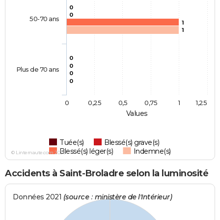
0
0
50-70 ans
1
1
0
0
Plus de 70 ans
0
0
0
0,25
0,5
0,75
1
1,25
Values
Tuée(s)
Blessé(s) grave(s)
Blessé(s) léger(s)
Indemne(s)
© Linternaute.com 2026
Accidents à Saint-Broladre selon la luminosité
Données 2021
(source : ministère de l'Intérieur)