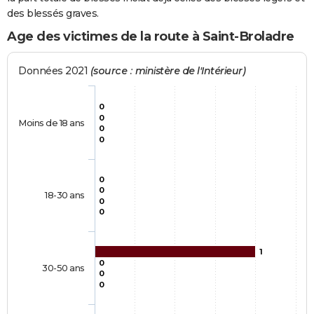
des blessés graves.
Age des victimes de la route à Saint-Broladre
Données 2021
(source : ministère de l'Intérieur)
0
0
Moins de 18 ans
0
0
0
0
18-30 ans
0
0
1
0
30-50 ans
0
0