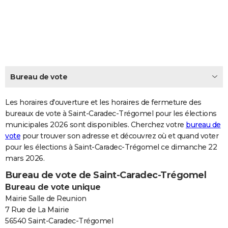
City break
Voyage de noces
Climat
Destinations
Voyage nature
Forum
+
PHOTO
GUIDES D'ACHAT
BONS PLANS
CARTE DE VOEUX
Bureau de vote
Carte Bonne année
Carte Pâques
Carte de Noël
Carte Saint-Valentin
Carte d'anniversaire
DICTIONNAIRE
Les horaires d'ouverture et les horaires de fermeture des
Biographies
Expressions
bureaux de vote à Saint-Caradec-Trégomel pour les élections
Dictionnaire
Citations
Proverbes
PROGRAMME TV
municipales 2026 sont disponibles. Cherchez votre
bureau de
vote
pour trouver son adresse et découvrez où et quand voter
COPAINS D'AVANT
pour les élections à Saint-Caradec-Trégomel ce dimanche 22
Se connecter
Collèges
Universités
Service militaire
S'inscrire
Lycées
Primaires
Entreprises
Avis de recherche
AVIS DE DÉCÈS
mars 2026.
Bureau de vote de Saint-Caradec-Trégomel
FORUM
Bureau de vote unique
Lifestyle
Sport
Television
Cinema
Bricolage
Culture
Auto
Voyage
Mairie Salle de Reunion
7 Rue de La Mairie
56540 Saint-Caradec-Trégomel