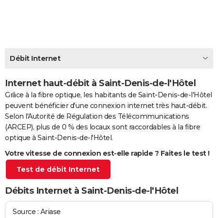
City break
Voyage de noces
Climat
Destinations
Voyage nature
Forum
+
PHOTO
GUIDES D'ACHAT
BONS PLANS
Débit Internet
CARTE DE VOEUX
Internet haut-débit à Saint-Denis-de-l'Hôtel
Carte Bonne année
Carte Pâques
Carte de Noël
Carte Saint-Valentin
Carte d'anniversaire
DICTIONNAIRE
Grâce à la fibre optique, les habitants de Saint-Denis-de-l'Hôtel
peuvent bénéficier d'une connexion internet très haut-débit.
Biographies
Expressions
Dictionnaire
Citations
Proverbes
PROGRAMME TV
Selon l'Autorité de Régulation des Télécommunications
(ARCEP), plus de 0 % des locaux sont raccordables à la fibre
COPAINS D'AVANT
optique à Saint-Denis-de-l'Hôtel.
Se connecter
Collèges
Universités
Service militaire
S'inscrire
Lycées
Primaires
Entreprises
Avis de recherche
AVIS DE DÉCÈS
Votre vitesse de connexion est-elle rapide ? Faites le test !
Test de débit Internet
FORUM
Lifestyle
Sport
Television
Cinema
Bricolage
Culture
Auto
Voyage
Débits Internet à Saint-Denis-de-l'Hôtel
Source : Ariase