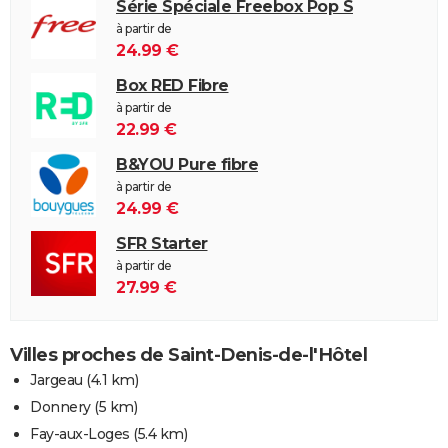
Série Spéciale Freebox Pop S
à partir de
24.99 €
Box RED Fibre
à partir de
22.99 €
B&YOU Pure fibre
à partir de
24.99 €
SFR Starter
à partir de
27.99 €
Villes proches de Saint-Denis-de-l'Hôtel
Jargeau
(4.1 km)
Donnery
(5 km)
Fay-aux-Loges
(5.4 km)