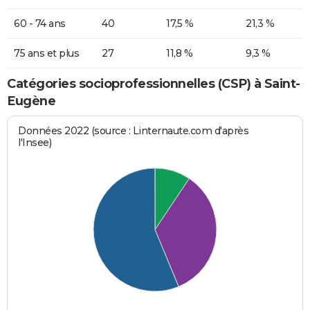
60 - 74 ans
40
17,5 %
21,3 %
75 ans et plus
27
11,8 %
9,3 %
Catégories socioprofessionnelles (CSP) à Saint-
Eugène
Données 2022 (source : Linternaute.com d'après
l'Insee)