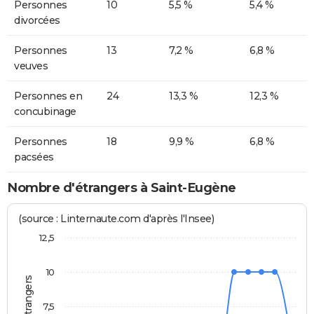
Personnes
10
5,5 %
5,4 %
divorcées
Personnes
13
7,2 %
6,8 %
veuves
Personnes en
24
13,3 %
12,3 %
concubinage
Personnes
18
9,9 %
6,8 %
pacsées
Nombre d'étrangers à Saint-Eugène
(source : Linternaute.com d'après l'Insee)
12,5
10
7,5