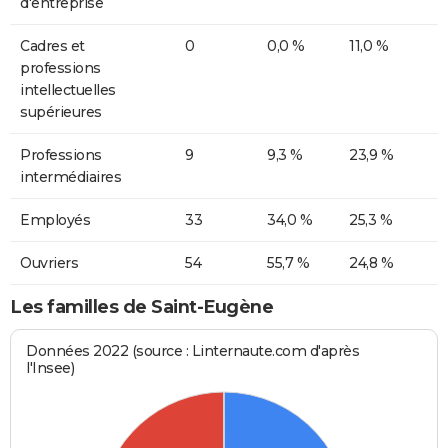
d'entreprise
Cadres et
0
0,0 %
11,0 %
professions
intellectuelles
supérieures
Professions
9
9,3 %
23,9 %
intermédiaires
Employés
33
34,0 %
25,3 %
Ouvriers
54
55,7 %
24,8 %
Les familles de Saint-Eugène
Données 2022 (source : Linternaute.com d'après
l'Insee)