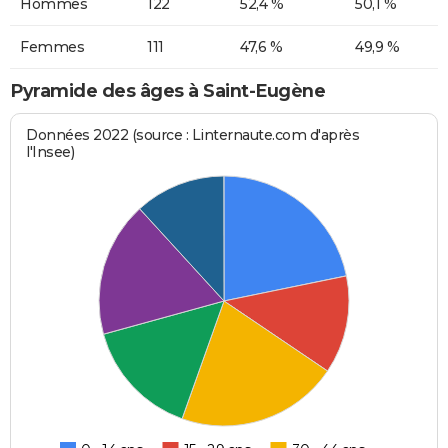
Hommes
122
52,4 %
50,1 %
Femmes
111
47,6 %
49,9 %
Pyramide des âges à Saint-Eugène
Données 2022 (source : Linternaute.com d'après
l'Insee)