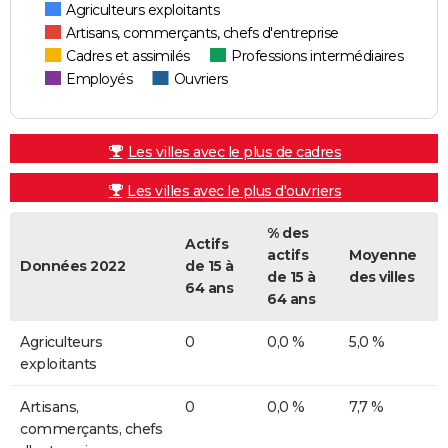
Agriculteurs exploitants
Artisans, commerçants, chefs d'entreprise
Cadres et assimilés
Professions intermédiaires
Employés
Ouvriers
Les villes avec le plus de cadres
Les villes avec le plus d'ouvriers
% des
Actifs
actifs
Moyenne
Données 2022
de 15 à
de 15 à
des villes
64 ans
64 ans
Agriculteurs
0
0,0 %
5,0 %
exploitants
Artisans,
0
0,0 %
7,7 %
commerçants, chefs