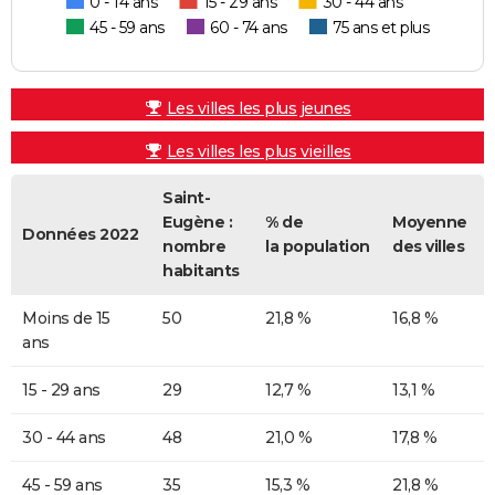
0 - 14 ans
15 - 29 ans
30 - 44 ans
45 - 59 ans
60 - 74 ans
75 ans et plus
Les villes les plus jeunes
Les villes les plus vieilles
Saint-
Eugène :
% de
Moyenne
Données 2022
nombre
la population
des villes
habitants
Moins de 15
50
21,8 %
16,8 %
ans
15 - 29 ans
29
12,7 %
13,1 %
30 - 44 ans
48
21,0 %
17,8 %
45 - 59 ans
35
15,3 %
21,8 %