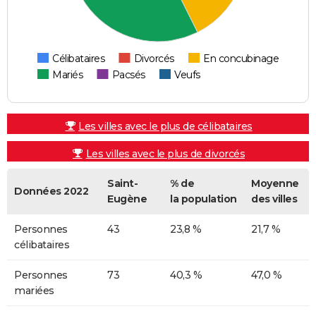
Célibataires
Divorcés
En concubinage
Mariés
Pacsés
Veufs
Les villes avec le plus de célibataires
Les villes avec le plus de divorcés
Saint-
% de
Moyenne
Données 2022
Eugène
la population
des villes
Personnes
43
23,8 %
21,7 %
célibataires
Personnes
73
40,3 %
47,0 %
mariées