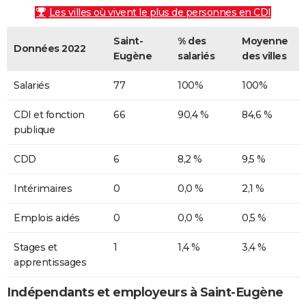
Les villes où vivent le plus de personnes en CDI
Saint-
% des
Moyenne
Données 2022
Eugène
salariés
des villes
Salariés
77
100%
100%
CDI et fonction
66
90,4 %
84,6 %
publique
CDD
6
8,2 %
9,5 %
Intérimaires
0
0,0 %
2,1 %
Emplois aidés
0
0,0 %
0,5 %
Stages et
1
1,4 %
3,4 %
apprentissages
Indépendants et employeurs à Saint-Eugène