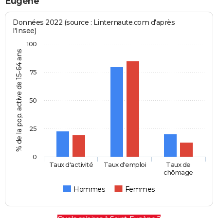
Eugène
Données 2022 (source : Linternaute.com d'après
l'Insee)
100
% de la pop. active de 15-64 ans
75
50
25
0
Taux d'activité
Taux d'emploi
Taux de
chômage
Hommes
Femmes