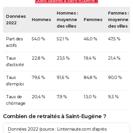
Quels salaires à Saint-Eugène ?
Hommes :
Femmes :
Données
Hommes
moyenne
Femmes
moyenne
2022
des villes
des villes
Part des
54,0 %
52,1 %
46,0 %
47,5 %
actifs
Taux
22,8 %
23,5 %
19,4 %
21,4 %
d'activité
Taux
79,6 %
91,6 %
84,8 %
90,0 %
d'emploi
Taux de
20,4 %
7,9 %
13,0 %
9,3 %
chômage
Combien de retraités à Saint-Eugène ?
Données 2022 (source : Linternaute.com d'après