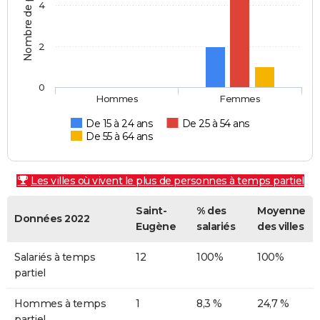
Nombre de personnes
4
2
0
Hommes
Femmes
De 15 à 24 ans
De 25 à 54 ans
De 55 à 64 ans
Les villes où vivent le plus de personnes à temps partiel
Saint-
% des
Moyenne
Données 2022
Eugène
salariés
des villes
Salariés à temps
12
100%
100%
partiel
Hommes à temps
1
8,3 %
24,7 %
partiel