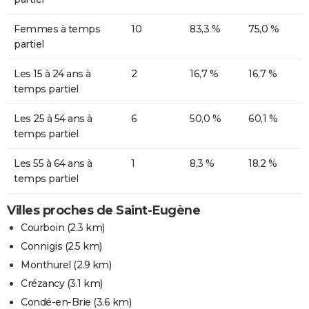
Femmes à temps
10
83,3 %
75,0 %
partiel
Les 15 à 24 ans à
2
16,7 %
16,7 %
temps partiel
Les 25 à 54 ans à
6
50,0 %
60,1 %
temps partiel
Les 55 à 64 ans à
1
8,3 %
18,2 %
temps partiel
Villes proches de Saint-Eugène
Courboin
(2.3 km)
Connigis
(2.5 km)
Monthurel
(2.9 km)
Crézancy
(3.1 km)
Condé-en-Brie
(3.6 km)