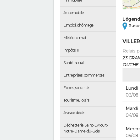
Immobilier
Automobile
Légen
Emploi, chômage
Bureau
Météo, climat
VILLE
Impôts, IFI
Relais p
23 GRAN
Santé, social
OUCHE
Entreprises, commerces
Lundi
Ecoles, scolarité
03/08
Tourisme, loisirs
Mardi
Avis de décès
04/08
Déchetterie Saint-Evroult-
Mercre
Notre-Dame-du-Bois
05/08