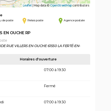
Leaflet
|
Map data ©
OpenStreetMap
contributors
de
 de poste
Relais poste
Agence postale
RS EN OUCHE RP
oste
DE RUE VILLERS EN OUCHE 61550 LA FERTÉ-EN-
Horaires d'ouverture
07:00 à 19:30
Fermé
di
07:00 à 19:30