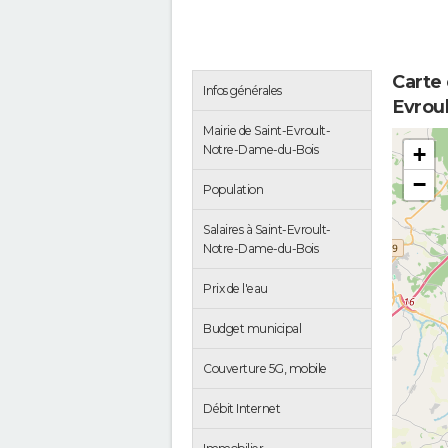
Carte 
Infos générales
Evrou
Mairie de Saint-Evroult-
Notre-Dame-du-Bois
+
−
Population
Salaires à Saint-Evroult-
Notre-Dame-du-Bois
Prix de l'eau
Budget municipal
Couverture 5G, mobile
Débit Internet