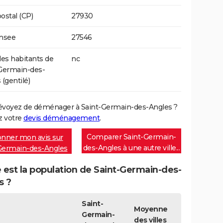
ostal (CP)
27930
Insee
27546
s habitants de
nc
Germain-des-
 (gentilé)
évoyez de déménager à Saint-Germain-des-Angles ?
 votre
devis déménagement
.
Comparer Saint-Germain-
nner mon avis sur
des-Angles à une autre ville...
Germain-des-Angles
 est la population de Saint-Germain-des-
s ?
Saint-
Moyenne
Germain-
des villes