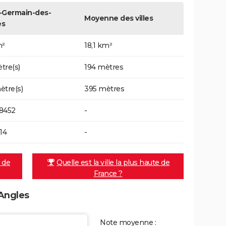
-Germain-des-
Moyenne des villes
es
m²
18,1 km²
tre(s)
194 mètres
ètre(s)
395 mètres
8452
-
14
-
e de
Quelle est la ville la plus haute de
France ?
-Angles
Note moyenne :