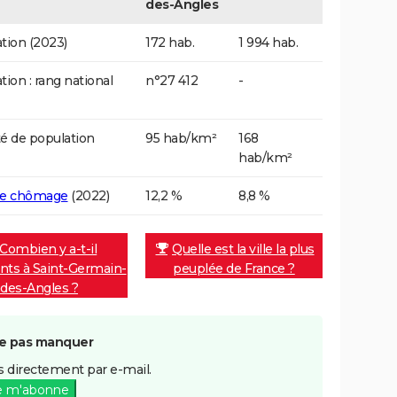
des-Angles
tion (2023)
172 hab.
1 994 hab.
tion : rang national
n°27 412
-
é de population
95 hab/km²
168
hab/km²
de chômage
(2022)
12,2 %
8,8 %
Combien y a-t-il
Quelle est la ville la plus
ants à Saint-Germain-
peuplée de France ?
des-Angles ?
e pas manquer
 directement par e-mail.
e m'abonne