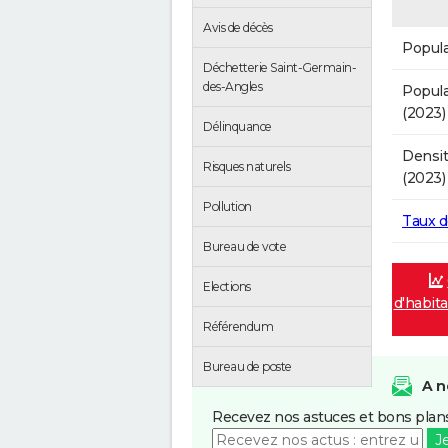
Avis de décès
Popula
Déchetterie Saint-Germain-
des-Angles
Popula
(2023)
Délinquance
Densit
Risques naturels
(2023)
Pollution
Taux 
Bureau de vote
Elections
d'habit
Référendum
Bureau de poste
A n
Recevez nos astuces et bons plans
J