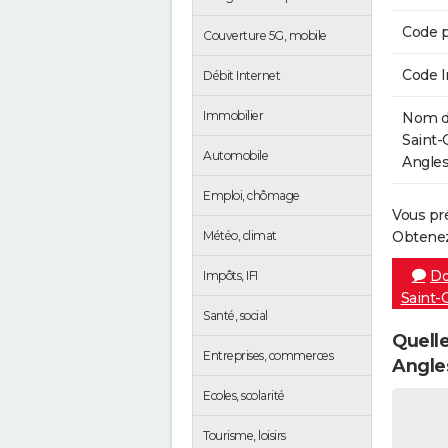
Code p
Couverture 5G, mobile
Code 
Débit Internet
Immobilier
Nom de
Saint-
Automobile
Angles
Emploi, chômage
Vous pr
Météo, climat
Obtenez
Do
Impôts, IFI
Saint-
Santé, social
Quelle
Entreprises, commerces
Angle
Ecoles, scolarité
Tourisme, loisirs