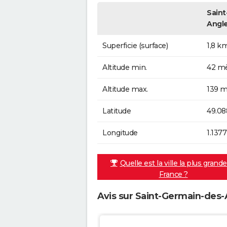
Saint
Angl
Superficie (surface)
1,8 k
Altitude min.
42 mè
Altitude max.
139 m
Latitude
49.08
Longitude
1.1377
Quelle est la ville la plus grand
France ?
Avis sur Saint-Germain-des