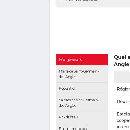
Quel e
Infos générales
Angle
Mairie de Saint-Germain-
des-Angles
Population
Régio
Salaires à Saint-Germain-
Dépar
des-Angles
Etabli
Prix de l'eau
coopér
inter
Budget municipal