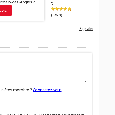
Germain-des-Angles ?
5
vis
(
1
avis)
Signaler
us êtes membre ?
Connectez-vous