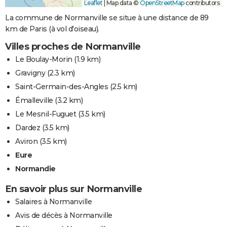
Leaflet
|
Map data ©
OpenStreetMap
contributors
La commune de Normanville se situe à une distance de 89
km de Paris (à vol d'oiseau).
Villes proches de Normanville
Le Boulay-Morin
(1.9 km)
Gravigny
(2.3 km)
Saint-Germain-des-Angles
(2.5 km)
Émalleville
(3.2 km)
Le Mesnil-Fuguet
(3.5 km)
Dardez
(3.5 km)
Aviron
(3.5 km)
Eure
Normandie
En savoir plus sur Normanville
Salaires à Normanville
Avis de décès à Normanville