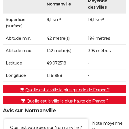
Moyenne
Normanville
des villes
Superficie
9,1 km²
18,1 km²
(surface)
Altitude min.
42 mètre(s)
194 mètres
Altitude max.
142 mètre(s)
395 mètres
Latitude
49.072518
-
Longitude
1.161988
-
Quelle est la ville la plus grande de France ?
Quelle est la ville la plus haute de France ?
Avis sur Normanville
Note moyenne :
Quel est votre avis sur Normanville ?