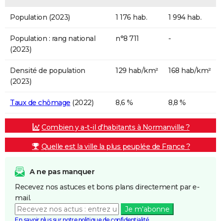
Population (2023)
1 176 hab.
1 994 hab.
Population : rang national
n°8 711
-
(2023)
Densité de population
129 hab/km²
168 hab/km²
(2023)
Taux de chômage
(2022)
8,6 %
8,8 %
Combien y a-t-il d'habitants à Normanville ?
Quelle est la ville la plus peuplée de France ?
A ne pas manquer
Recevez nos astuces et bons plans directement par e-
mail.
Je m'abonne
En savoir plus sur notre politique de confidentialité