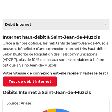
City break
Voyage de noces
Climat
Destinations
Voyage nature
Forum
+
PHOTO
GUIDES D'ACHAT
Débit Internet
BONS PLANS
CARTE DE VOEUX
Internet haut-débit à Saint-Jean-de-Muzols
Grâce à la fibre optique, les habitants de Saint-Jean-de-Muzols
Carte Bonne année
Carte Pâques
Carte de Noël
Carte Saint-Valentin
Carte d'anniversaire
DICTIONNAIRE
peuvent bénéficier d'une connexion internet très haut-débit.
Selon l'Autorité de Régulation des Télécommunications
Biographies
Expressions
Dictionnaire
Citations
Proverbes
PROGRAMME TV
(ARCEP), plus de 10 % des locaux sont raccordables à la fibre
optique à Saint-Jean-de-Muzols.
COPAINS D'AVANT
Votre vitesse de connexion est-elle rapide ? Faites le test !
Se connecter
Collèges
Universités
Service militaire
S'inscrire
Lycées
Primaires
Entreprises
Avis de recherche
AVIS DE DÉCÈS
Test de débit Internet
FORUM
Débits Internet à Saint-Jean-de-Muzols
Lifestyle
Sport
Television
Cinema
Bricolage
Culture
Auto
Voyage
Source : Ariase