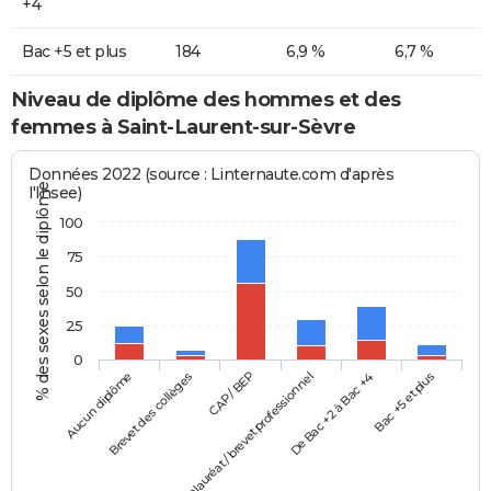
+4
Bac +5 et plus
184
6,9 %
6,7 %
Niveau de diplôme des hommes et des
femmes à Saint-Laurent-sur-Sèvre
Données 2022 (source : Linternaute.com d'après
% des sexes selon le diplôme
l'Insee)
100
75
50
25
0
Aucun diplôme
Baccalauréat / brevet professionnel
CAP / BEP
Bac +5 et plus
Brevet des collèges
De Bac +2 à Bac +4